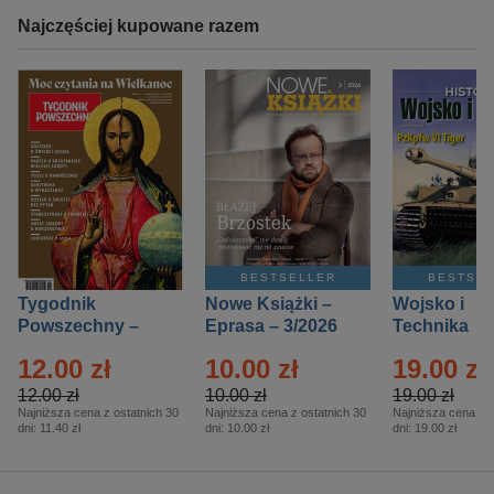
Najczęściej kupowane razem
BESTSELLER
BESTSE
Tygodnik
Nowe Książki –
Wojsko i
Powszechny –
Eprasa – 3/2026
Technika
Eprasa – 14/2026
Historia – E
12.00 zł
10.00 zł
19.00 zł
– 2/2026
12.00 zł
10.00 zł
19.00 zł
Najniższa cena z ostatnich 30
Najniższa cena z ostatnich 30
Najniższa cena z o
dni:
11.40 zł
dni:
10.00 zł
dni:
19.00 zł