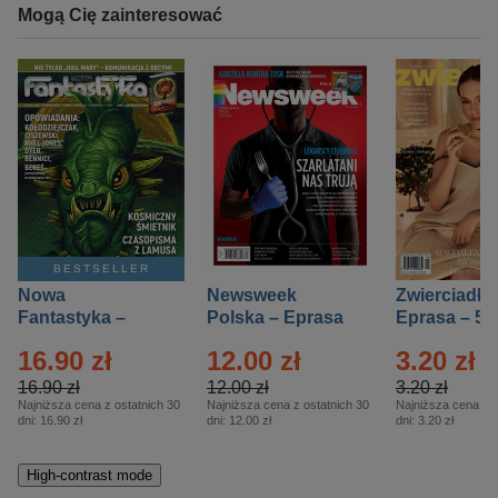
Mogą Cię zainteresować
BESTSELLER
Nowa
Newsweek
Zwierciadło
Fantastyka –
Polska – Eprasa
Eprasa – 5/
Eprasa – 5/2026
– 13/2026
16.90 zł
12.00 zł
3.20 zł
16.90 zł
12.00 zł
3.20 zł
Najniższa cena z ostatnich 30
Najniższa cena z ostatnich 30
Najniższa cena z o
dni:
16.90 zł
dni:
12.00 zł
dni:
3.20 zł
High-contrast mode