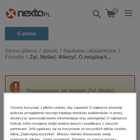
0
Pokaż/schowaj
wyszukiwarkę
E-prasa
Kategorie
Strona główna
ebooki
Naukowe i akademickie
Filozofia
Żyć. Myśleć. Wierzyć. O związkach...
Zobacz wszystkie E-prasa
budownictwo, aranżacja wnętrz
biznesowe, branżowe, gospodarka
Przepraszamy, ale produkt „Żyć. Myśleć.
darmowe wydania
Wierzyć. O związkach filozofii i teologii w
dzienniki
refleksji personalistycznej Czesława
Chcemy korzystać z plików cookies, aby zapewnić Ci najlepsze wrażenia
Stanisława Bartnika” nie jest dostępny.
edukacja
podczas przeglądania naszego katalogu ebooków, audiobooków i e-prasy,
dostarczać spersonalizowane rekomendacje oraz udostępniać Ci najnowsze
hobby, sport, rozrywka
funkcje, które rozwijamy dzięki analizie danych i współpracy z naszymi
High-contrast mode
partnerami. Jeśli zgadzasz się na korzystanie ze wszystkich plików cookies,
komputery, internet, technologie, informatyka
kliknij „Zaakceptuj wszystkie”. Możesz również dostosować swoje
preferencje, klikając „Zmień ustawienia”. Pamiętaj, że zawsze możesz