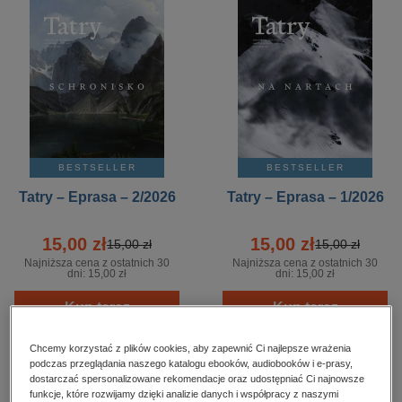
kobiece, lifestyle, kultura
polityka, społeczno-informacyjne
psychologiczne
inne
popularno-naukowe
historia
BESTSELLER
BESTSELLER
zdrowie
Tatry – Eprasa – 2/2026
Tatry – Eprasa – 1/2026
religie
15,00 zł
15,00 zł
15,00 zł
15,00 zł
Najniższa cena z ostatnich 30
Najniższa cena z ostatnich 30
dni:
15,00 zł
dni:
15,00 zł
Kup teraz
Kup teraz
Chcemy korzystać z plików cookies, aby zapewnić Ci najlepsze wrażenia
podczas przeglądania naszego katalogu ebooków, audiobooków i e-prasy,
dostarczać spersonalizowane rekomendacje oraz udostępniać Ci najnowsze
funkcje, które rozwijamy dzięki analizie danych i współpracy z naszymi