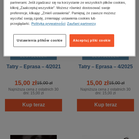
partnerami. Jeśli zgadzasz się na korzystanie ze wszystkich plików cookies,
kliknij „Zaakceptuj wszystkie”. Możesz również dostosować swoje
preferencje, klikając „Zmień ustawienia”. Pamiętaj, że zawsze możesz
wycofać swoją zgodę, zmieniając ustawienia cookies lub
przeglądarki.
Polityka prywatności
Zaufani partnerzy
Ustawienia plików cookie
Akceptuj pliki cookie
BESTSELLER
BESTSELLER
Tatry – Eprasa – 4/2021
Tatry – Eprasa – 4/2025
15,00 zł
15,00 zł
15,00 zł
15,00 zł
Najniższa cena z ostatnich 30
Najniższa cena z ostatnich 30
dni:
15,00 zł
dni:
15,00 zł
Kup teraz
Kup teraz