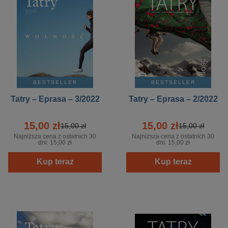
BESTSELLER
BESTSELLER
Tatry – Eprasa – 3/2022
Tatry – Eprasa – 2/2022
15,00 zł
15,00 zł
15,00 zł
15,00 zł
Najniższa cena z ostatnich 30
Najniższa cena z ostatnich 30
dni:
15,00 zł
dni:
15,00 zł
Kup teraz
Kup teraz