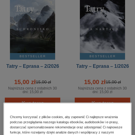
kobiece, lifestyle, kultura
polityka, społeczno-informacyjne
psychologiczne
inne
popularno-naukowe
historia
BESTSELLER
BESTSELLER
zdrowie
Tatry – Eprasa – 2/2026
Tatry – Eprasa – 1/2026
religie
15,00 zł
15,00 zł
15,00 zł
15,00 zł
Najniższa cena z ostatnich 30
Najniższa cena z ostatnich 30
dni:
15,00 zł
dni:
15,00 zł
Kup teraz
Kup teraz
Chcemy korzystać z plików cookies, aby zapewnić Ci najlepsze wrażenia
podczas przeglądania naszego katalogu ebooków, audiobooków i e-prasy,
dostarczać spersonalizowane rekomendacje oraz udostępniać Ci najnowsze
funkcje, które rozwijamy dzięki analizie danych i współpracy z naszymi