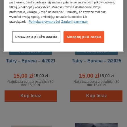
partnerami. Jeśli zgadzasz się na korzystanie ze wszystkich plików cookies,
kliknij „Zaakceptuj wszystkie”. Możesz również dostosować swoje
preferencje, klikając „Zmień ustawienia”. Pamiętaj, że zawsze możesz
wycofać swoją zgodę, zmieniając ustawienia cookies lub
przeglądarki.
Polityka prywatności
Zaufani partnerzy
Ustawienia plików cookie
Akceptuj pliki cookie
BESTSELLER
BESTSELLER
Tatry – Eprasa – 4/2021
Tatry – Eprasa – 2/2025
15,00 zł
15,00 zł
15,00 zł
15,00 zł
Najniższa cena z ostatnich 30
Najniższa cena z ostatnich 30
dni:
15,00 zł
dni:
15,00 zł
Kup teraz
Kup teraz