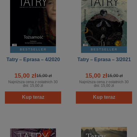
BESTSELLER
BESTSELLER
Tatry – Eprasa – 4/2020
Tatry – Eprasa – 3/2021
15,00 zł
15,00 zł
15,00 zł
15,00 zł
Najniższa cena z ostatnich 30
Najniższa cena z ostatnich 30
dni:
15,00 zł
dni:
15,00 zł
Kup teraz
Kup teraz