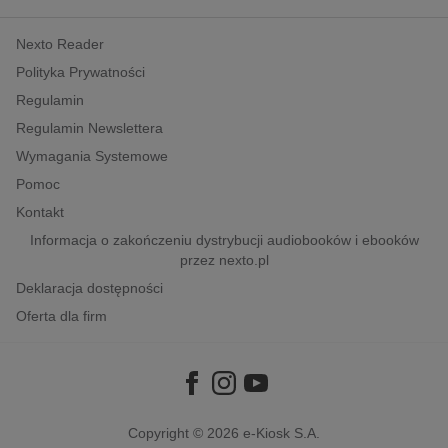
kobiece, lifestyle, kultura
Nexto Reader
polityka, społeczno-informacyjne
Polityka Prywatności
psychologiczne
Regulamin
inne
Regulamin Newslettera
popularno-naukowe
Wymagania Systemowe
historia
Pomoc
zdrowie
Kontakt
religie
Informacja o zakończeniu dystrybucji audiobooków i ebooków
przez nexto.pl
Deklaracja dostępności
Oferta dla firm
Copyright © 2026
e-Kiosk S.A.