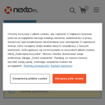
0
Pokaż/schowaj
wyszukiwarkę
E-prasa
Chcemy korzystać z plików cookies, aby zapewnić Ci najlepsze wrażenia
Kategorie
Strona główna
Monika
podczas przeglądania naszego katalogu ebooków, audiobooków i e-prasy,
dostarczać spersonalizowane rekomendacje oraz udostępniać Ci najnowsze
Zobacz wszystkie E-prasa
funkcje, które rozwijamy dzięki analizie danych i współpracy z naszymi
partnerami. Jeśli zgadzasz się na korzystanie ze wszystkich plików cookies,
Monika
kliknij „Zaakceptuj wszystkie”. Możesz również dostosować swoje
budownictwo, aranżacja wnętrz
preferencje, klikając „Zmień ustawienia”. Pamiętaj, że zawsze możesz
wycofać swoją zgodę, zmieniając ustawienia cookies lub
biznesowe, branżowe, gospodarka
przeglądarki.
Polityka prywatności
Zaufani partnerzy
darmowe wydania
Sortowanie
Filtrowanie
dzienniki
Ustawienia plików cookie
Akceptuj pliki cookie
edukacja
Fraza "
Monika
" nie została odnaleziona w
hobby, sport, rozrywka
żadnej publikacji.
komputery, internet, technologie, informatyka