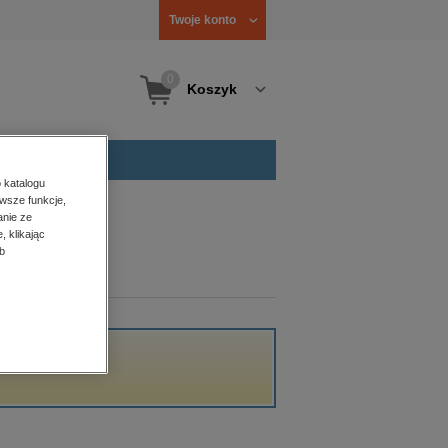
Twoje konto
0
Koszyk
 katalogu
wsze funkcje,
anie ze
, klikając
b