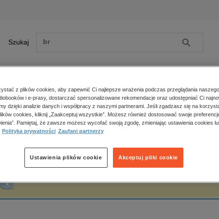
Szukaj
Szukaj
E-prasa
stać z plików cookies, aby zapewnić Ci najlepsze wrażenia podczas przeglądania naszego
iobooków i e-prasy, dostarczać spersonalizowane rekomendacje oraz udostępniać Ci najno
ona główna
A.P. Mist
amy dzięki analizie danych i współpracy z naszymi partnerami. Jeśli zgadzasz się na korzyst
lików cookies, kliknij „Zaakceptuj wszystkie”. Możesz również dostosować swoje preferencje
Zobacz wszystkie E-prasa
polityka, społeczno-informacyjne
ienia”. Pamiętaj, że zawsze możesz wycofać swoją zgodę, zmieniając ustawienia cookies lu
.P. Mist
Polityka prywatności
Zaufani partnerzy
psychologiczne
inne
popularno-naukowe
Ustawienia plików cookie
Akceptuj pliki cookie
historia
Fraza "
A.P. Mist
" nie została odnaleziona w żadnej publikacji.
zdrowie
religie