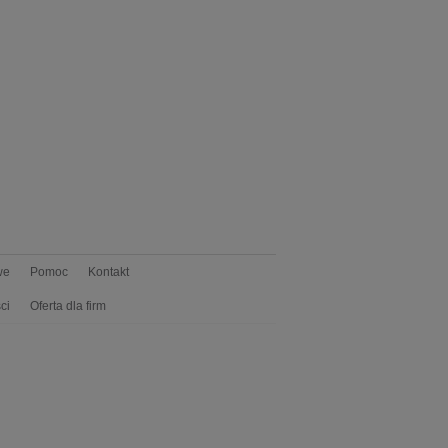
we
Pomoc
Kontakt
ci
Oferta dla firm