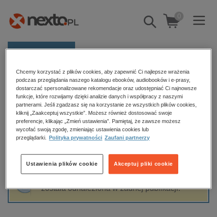
0
Pokaż/schowaj
wyszukiwarkę
E-prasa
Chcemy korzystać z plików cookies, aby zapewnić Ci najlepsze wrażenia
Kategorie
Strona główna
Agnieszka Lingas-Łoniewska
podczas przeglądania naszego katalogu ebooków, audiobooków i e-prasy,
dostarczać spersonalizowane rekomendacje oraz udostępniać Ci najnowsze
Zobacz wszystkie E-prasa
funkcje, które rozwijamy dzięki analizie danych i współpracy z naszymi
partnerami. Jeśli zgadzasz się na korzystanie ze wszystkich plików cookies,
Agnieszka Lingas-Łoniewska
kliknij „Zaakceptuj wszystkie”. Możesz również dostosować swoje
budownictwo, aranżacja wnętrz
preferencje, klikając „Zmień ustawienia”. Pamiętaj, że zawsze możesz
biznesowe, branżowe, gospodarka
wycofać swoją zgodę, zmieniając ustawienia cookies lub
przeglądarki.
Polityka prywatności
Zaufani partnerzy
darmowe wydania
Sortowanie
Filtrowanie
dzienniki
Ustawienia plików cookie
Akceptuj pliki cookie
edukacja
Fraza "
Agnieszka Lingas-Łoniewska
" nie
hobby, sport, rozrywka
została odnaleziona w żadnej publikacji.
komputery, internet, technologie, informatyka