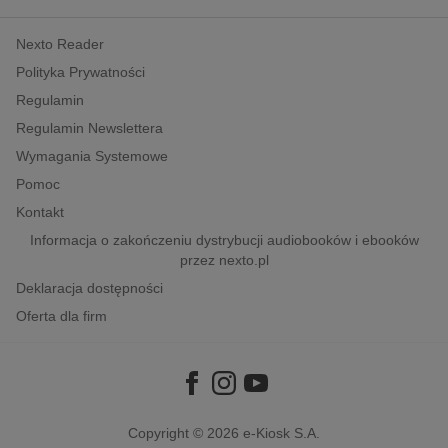
kobiece, lifestyle, kultura
Nexto Reader
polityka, społeczno-informacyjne
Polityka Prywatności
psychologiczne
Regulamin
inne
Regulamin Newslettera
popularno-naukowe
Wymagania Systemowe
historia
Pomoc
zdrowie
Kontakt
religie
Informacja o zakończeniu dystrybucji audiobooków i ebooków
przez nexto.pl
Deklaracja dostępności
Oferta dla firm
Copyright © 2026
e-Kiosk S.A.