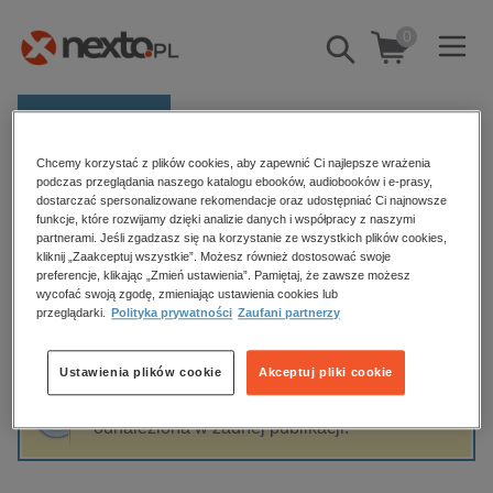
0
Pokaż/schowaj
wyszukiwarkę
E-prasa
Chcemy korzystać z plików cookies, aby zapewnić Ci najlepsze wrażenia
Kategorie
Strona główna
Agnieszka Zaraska
podczas przeglądania naszego katalogu ebooków, audiobooków i e-prasy,
dostarczać spersonalizowane rekomendacje oraz udostępniać Ci najnowsze
Zobacz wszystkie E-prasa
funkcje, które rozwijamy dzięki analizie danych i współpracy z naszymi
partnerami. Jeśli zgadzasz się na korzystanie ze wszystkich plików cookies,
Agnieszka Zaraska
kliknij „Zaakceptuj wszystkie”. Możesz również dostosować swoje
budownictwo, aranżacja wnętrz
preferencje, klikając „Zmień ustawienia”. Pamiętaj, że zawsze możesz
biznesowe, branżowe, gospodarka
wycofać swoją zgodę, zmieniając ustawienia cookies lub
przeglądarki.
Polityka prywatności
Zaufani partnerzy
darmowe wydania
Sortowanie
Filtrowanie
dzienniki
Ustawienia plików cookie
Akceptuj pliki cookie
edukacja
Fraza "
Agnieszka Zaraska
" nie została
hobby, sport, rozrywka
odnaleziona w żadnej publikacji.
komputery, internet, technologie, informatyka