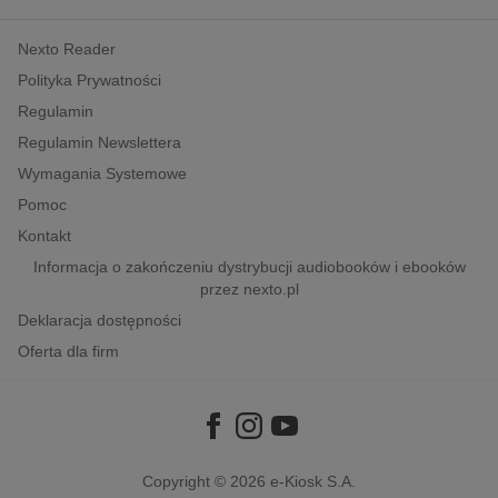
kobiece, lifestyle, kultura
Nexto Reader
polityka, społeczno-informacyjne
Polityka Prywatności
psychologiczne
Regulamin
inne
Regulamin Newslettera
popularno-naukowe
Wymagania Systemowe
historia
Pomoc
zdrowie
Kontakt
religie
Informacja o zakończeniu dystrybucji audiobooków i ebooków
przez nexto.pl
Deklaracja dostępności
Oferta dla firm
Copyright © 2026
e-Kiosk S.A.