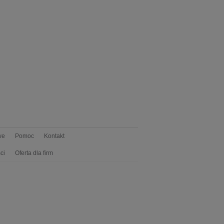
we
Pomoc
Kontakt
ci
Oferta dla firm