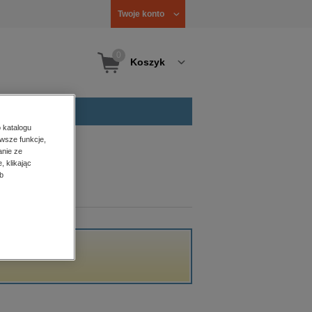
Twoje konto
0
Koszyk
 katalogu
wsze funkcje,
anie ze
, klikając
b