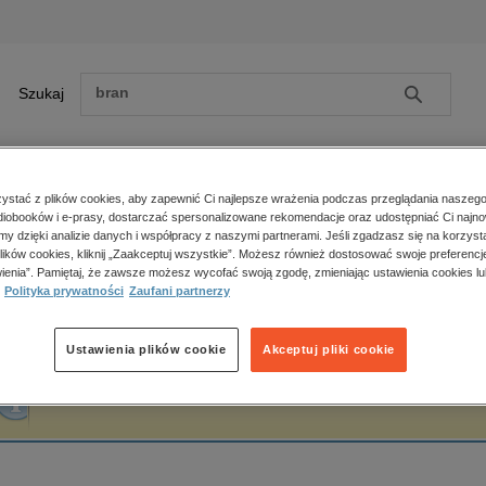
Szukaj
Szukaj
E-prasa
stać z plików cookies, aby zapewnić Ci najlepsze wrażenia podczas przeglądania naszego
iobooków i e-prasy, dostarczać spersonalizowane rekomendacje oraz udostępniać Ci najno
ona główna
Aleksander Bremer
amy dzięki analizie danych i współpracy z naszymi partnerami. Jeśli zgadzasz się na korzyst
lików cookies, kliknij „Zaakceptuj wszystkie”. Możesz również dostosować swoje preferencje
Zobacz wszystkie E-prasa
polityka, społeczno-informacyjne
ienia”. Pamiętaj, że zawsze możesz wycofać swoją zgodę, zmieniając ustawienia cookies lu
leksander Bremer
Polityka prywatności
Zaufani partnerzy
psychologiczne
inne
popularno-naukowe
Ustawienia plików cookie
Akceptuj pliki cookie
historia
Fraza "
Aleksander Bremer
" nie została odnaleziona w żadnej publikacji.
zdrowie
religie