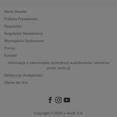
kobiece, lifestyle, kultura
Nexto Reader
polityka, społeczno-informacyjne
Polityka Prywatności
psychologiczne
Regulamin
inne
Regulamin Newslettera
popularno-naukowe
Wymagania Systemowe
historia
Pomoc
zdrowie
Kontakt
religie
Informacja o zakończeniu dystrybucji audiobooków i ebooków
przez nexto.pl
Deklaracja dostępności
Oferta dla firm
Copyright © 2026
e-Kiosk S.A.