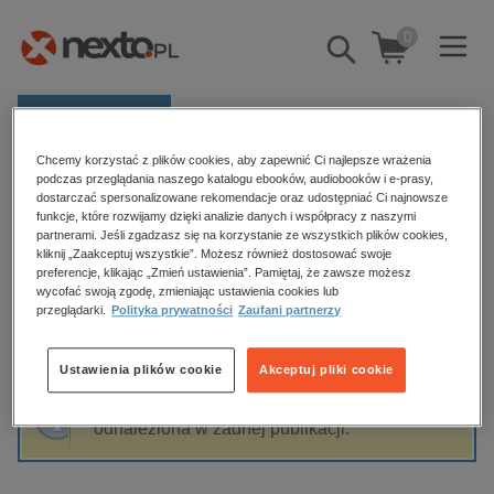
0
Pokaż/schowaj
wyszukiwarkę
E-prasa
Chcemy korzystać z plików cookies, aby zapewnić Ci najlepsze wrażenia
Kategorie
Strona główna
Andrzej Siemaszko
podczas przeglądania naszego katalogu ebooków, audiobooków i e-prasy,
dostarczać spersonalizowane rekomendacje oraz udostępniać Ci najnowsze
Zobacz wszystkie E-prasa
funkcje, które rozwijamy dzięki analizie danych i współpracy z naszymi
partnerami. Jeśli zgadzasz się na korzystanie ze wszystkich plików cookies,
Andrzej Siemaszko
kliknij „Zaakceptuj wszystkie”. Możesz również dostosować swoje
budownictwo, aranżacja wnętrz
preferencje, klikając „Zmień ustawienia”. Pamiętaj, że zawsze możesz
wycofać swoją zgodę, zmieniając ustawienia cookies lub
biznesowe, branżowe, gospodarka
przeglądarki.
Polityka prywatności
Zaufani partnerzy
darmowe wydania
Sortowanie
Filtrowanie
dzienniki
Ustawienia plików cookie
Akceptuj pliki cookie
edukacja
Fraza "
Andrzej Siemaszko
" nie została
hobby, sport, rozrywka
odnaleziona w żadnej publikacji.
komputery, internet, technologie, informatyka