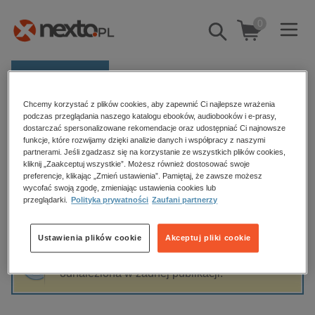
0
Pokaż/schowaj
wyszukiwarkę
E-prasa
Chcemy korzystać z plików cookies, aby zapewnić Ci najlepsze wrażenia
Kategorie
Strona główna
Angela Kilimann
podczas przeglądania naszego katalogu ebooków, audiobooków i e-prasy,
dostarczać spersonalizowane rekomendacje oraz udostępniać Ci najnowsze
Zobacz wszystkie E-prasa
funkcje, które rozwijamy dzięki analizie danych i współpracy z naszymi
partnerami. Jeśli zgadzasz się na korzystanie ze wszystkich plików cookies,
Angela Kilimann
kliknij „Zaakceptuj wszystkie”. Możesz również dostosować swoje
budownictwo, aranżacja wnętrz
preferencje, klikając „Zmień ustawienia”. Pamiętaj, że zawsze możesz
biznesowe, branżowe, gospodarka
wycofać swoją zgodę, zmieniając ustawienia cookies lub
przeglądarki.
Polityka prywatności
Zaufani partnerzy
darmowe wydania
Sortowanie
Filtrowanie
dzienniki
Ustawienia plików cookie
Akceptuj pliki cookie
edukacja
Fraza "
Angela Kilimann
" nie została
hobby, sport, rozrywka
odnaleziona w żadnej publikacji.
komputery, internet, technologie, informatyka