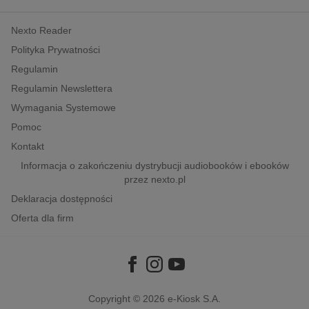
kobiece, lifestyle, kultura
Nexto Reader
polityka, społeczno-informacyjne
Polityka Prywatności
psychologiczne
Regulamin
inne
Regulamin Newslettera
popularno-naukowe
Wymagania Systemowe
historia
Pomoc
zdrowie
Kontakt
religie
Informacja o zakończeniu dystrybucji audiobooków i ebooków
przez nexto.pl
Deklaracja dostępności
Oferta dla firm
Copyright © 2026
e-Kiosk S.A.