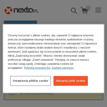
0
Pokaż/schowaj
wyszukiwarkę
E-prasa
Chcemy korzystać z plików cookies, aby zapewnić Ci najlepsze wrażenia
Kategorie
Strona główna
Anna Żebrak
podczas przeglądania naszego katalogu ebooków, audiobooków i e-prasy,
dostarczać spersonalizowane rekomendacje oraz udostępniać Ci najnowsze
Zobacz wszystkie E-prasa
funkcje, które rozwijamy dzięki analizie danych i współpracy z naszymi
partnerami. Jeśli zgadzasz się na korzystanie ze wszystkich plików cookies,
Anna Żebrak
kliknij „Zaakceptuj wszystkie”. Możesz również dostosować swoje
budownictwo, aranżacja wnętrz
preferencje, klikając „Zmień ustawienia”. Pamiętaj, że zawsze możesz
biznesowe, branżowe, gospodarka
wycofać swoją zgodę, zmieniając ustawienia cookies lub
przeglądarki.
Polityka prywatności
Zaufani partnerzy
darmowe wydania
Sortowanie
Filtrowanie
dzienniki
Ustawienia plików cookie
Akceptuj pliki cookie
edukacja
Fraza "
Anna Żebrak
" nie została odnaleziona
hobby, sport, rozrywka
w żadnej publikacji.
komputery, internet, technologie, informatyka