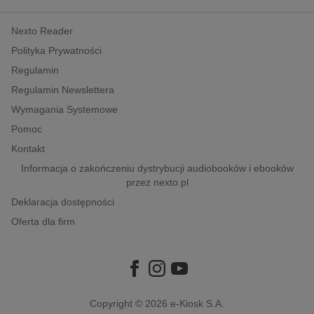
kobiece, lifestyle, kultura
Nexto Reader
polityka, społeczno-informacyjne
Polityka Prywatności
psychologiczne
Regulamin
inne
Regulamin Newslettera
popularno-naukowe
Wymagania Systemowe
historia
Pomoc
zdrowie
Kontakt
religie
Informacja o zakończeniu dystrybucji audiobooków i ebooków
przez nexto.pl
Deklaracja dostępności
Oferta dla firm
Copyright © 2026
e-Kiosk S.A.