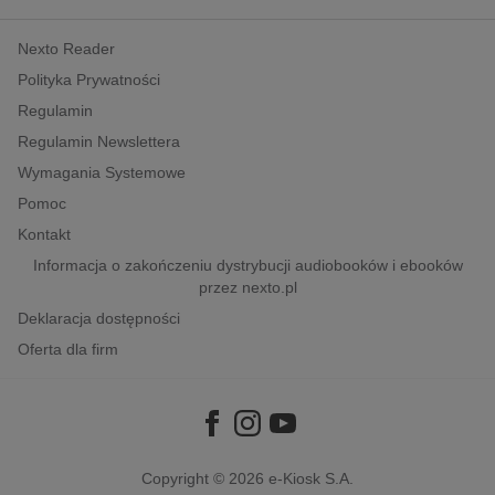
kobiece, lifestyle, kultura
Nexto Reader
polityka, społeczno-informacyjne
Polityka Prywatności
psychologiczne
Regulamin
inne
Regulamin Newslettera
popularno-naukowe
Wymagania Systemowe
historia
Pomoc
zdrowie
Kontakt
religie
Informacja o zakończeniu dystrybucji audiobooków i ebooków
przez nexto.pl
Deklaracja dostępności
Oferta dla firm
Copyright © 2026
e-Kiosk S.A.