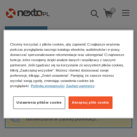
0
Pokaż/schowaj
wyszukiwarkę
E-prasa
Chcemy korzystać z plików cookies, aby zapewnić Ci najlepsze wrażenia
Kategorie
Strona główna
Anna M. Łabuz
podczas przeglądania naszego katalogu ebooków, audiobooków i e-prasy,
dostarczać spersonalizowane rekomendacje oraz udostępniać Ci najnowsze
Zobacz wszystkie E-prasa
funkcje, które rozwijamy dzięki analizie danych i współpracy z naszymi
partnerami. Jeśli zgadzasz się na korzystanie ze wszystkich plików cookies,
Anna M. Łabuz
kliknij „Zaakceptuj wszystkie”. Możesz również dostosować swoje
budownictwo, aranżacja wnętrz
preferencje, klikając „Zmień ustawienia”. Pamiętaj, że zawsze możesz
wycofać swoją zgodę, zmieniając ustawienia cookies lub
biznesowe, branżowe, gospodarka
przeglądarki.
Polityka prywatności
Zaufani partnerzy
darmowe wydania
Sortowanie
Filtrowanie
dzienniki
Ustawienia plików cookie
Akceptuj pliki cookie
edukacja
Fraza "
Anna M. Łabuz
" nie została
hobby, sport, rozrywka
odnaleziona w żadnej publikacji.
komputery, internet, technologie, informatyka