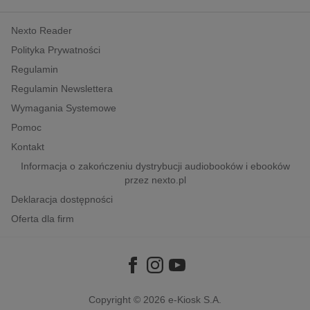
kobiece, lifestyle, kultura
Nexto Reader
polityka, społeczno-informacyjne
Polityka Prywatności
psychologiczne
Regulamin
inne
Regulamin Newslettera
popularno-naukowe
Wymagania Systemowe
historia
Pomoc
zdrowie
Kontakt
religie
Informacja o zakończeniu dystrybucji audiobooków i ebooków
przez nexto.pl
Deklaracja dostępności
Oferta dla firm
Copyright © 2026
e-Kiosk S.A.