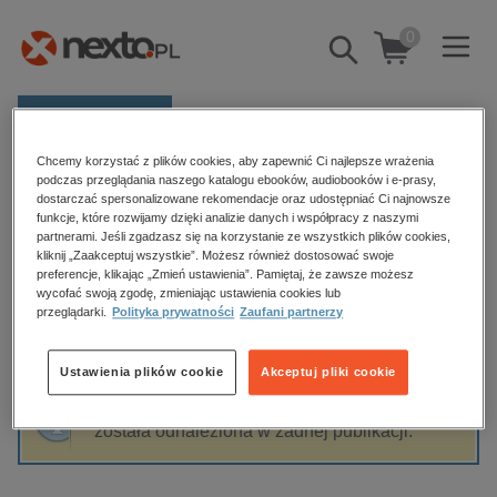
0
Pokaż/schowaj
wyszukiwarkę
E-prasa
Chcemy korzystać z plików cookies, aby zapewnić Ci najlepsze wrażenia
Kategorie
Strona główna
Anna Siemińska-Lewandowska
podczas przeglądania naszego katalogu ebooków, audiobooków i e-prasy,
dostarczać spersonalizowane rekomendacje oraz udostępniać Ci najnowsze
Zobacz wszystkie E-prasa
funkcje, które rozwijamy dzięki analizie danych i współpracy z naszymi
partnerami. Jeśli zgadzasz się na korzystanie ze wszystkich plików cookies,
Anna Siemińska-Lewandowska
kliknij „Zaakceptuj wszystkie”. Możesz również dostosować swoje
budownictwo, aranżacja wnętrz
preferencje, klikając „Zmień ustawienia”. Pamiętaj, że zawsze możesz
wycofać swoją zgodę, zmieniając ustawienia cookies lub
biznesowe, branżowe, gospodarka
przeglądarki.
Polityka prywatności
Zaufani partnerzy
darmowe wydania
Sortowanie
Filtrowanie
dzienniki
Ustawienia plików cookie
Akceptuj pliki cookie
edukacja
Fraza "
Anna Siemińska-Lewandowska
" nie
hobby, sport, rozrywka
została odnaleziona w żadnej publikacji.
komputery, internet, technologie, informatyka