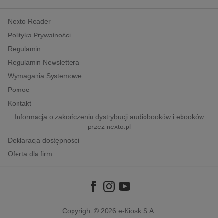
kobiece, lifestyle, kultura
Nexto Reader
polityka, społeczno-informacyjne
Polityka Prywatności
psychologiczne
Regulamin
inne
Regulamin Newslettera
popularno-naukowe
Wymagania Systemowe
historia
Pomoc
zdrowie
Kontakt
religie
Informacja o zakończeniu dystrybucji audiobooków i ebooków
przez nexto.pl
Deklaracja dostępności
Oferta dla firm
Copyright © 2026
e-Kiosk S.A.