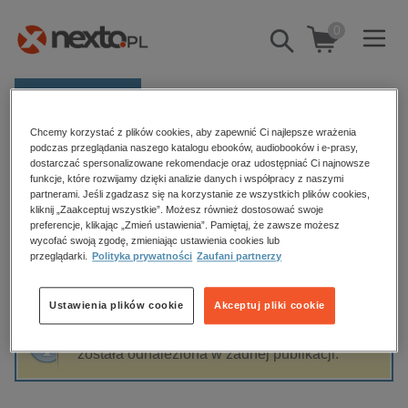
0
Pokaż/schowaj
wyszukiwarkę
E-prasa
Chcemy korzystać z plików cookies, aby zapewnić Ci najlepsze wrażenia
Kategorie
Strona główna
Anna i Andrzej Członkowscy
podczas przeglądania naszego katalogu ebooków, audiobooków i e-prasy,
dostarczać spersonalizowane rekomendacje oraz udostępniać Ci najnowsze
Zobacz wszystkie E-prasa
funkcje, które rozwijamy dzięki analizie danych i współpracy z naszymi
partnerami. Jeśli zgadzasz się na korzystanie ze wszystkich plików cookies,
Anna i Andrzej Członkowscy
kliknij „Zaakceptuj wszystkie”. Możesz również dostosować swoje
budownictwo, aranżacja wnętrz
preferencje, klikając „Zmień ustawienia”. Pamiętaj, że zawsze możesz
wycofać swoją zgodę, zmieniając ustawienia cookies lub
biznesowe, branżowe, gospodarka
przeglądarki.
Polityka prywatności
Zaufani partnerzy
darmowe wydania
Sortowanie
Filtrowanie
dzienniki
Ustawienia plików cookie
Akceptuj pliki cookie
edukacja
Fraza "
Anna i Andrzej Członkowscy
" nie
hobby, sport, rozrywka
została odnaleziona w żadnej publikacji.
komputery, internet, technologie, informatyka