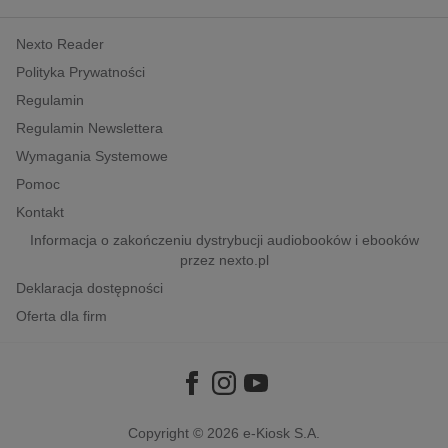
kobiece, lifestyle, kultura
Nexto Reader
polityka, społeczno-informacyjne
Polityka Prywatności
psychologiczne
Regulamin
inne
Regulamin Newslettera
popularno-naukowe
Wymagania Systemowe
historia
Pomoc
zdrowie
Kontakt
religie
Informacja o zakończeniu dystrybucji audiobooków i ebooków
przez nexto.pl
Deklaracja dostępności
Oferta dla firm
Copyright © 2026
e-Kiosk S.A.