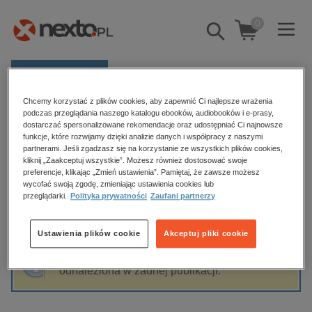
0
Pokaż/schowaj
wyszukiwarkę
E-prasa
Chcemy korzystać z plików cookies, aby zapewnić Ci najlepsze wrażenia
Kategorie
Strona główna
Annabel Pitcher
podczas przeglądania naszego katalogu ebooków, audiobooków i e-prasy,
dostarczać spersonalizowane rekomendacje oraz udostępniać Ci najnowsze
Zobacz wszystkie E-prasa
funkcje, które rozwijamy dzięki analizie danych i współpracy z naszymi
partnerami. Jeśli zgadzasz się na korzystanie ze wszystkich plików cookies,
Annabel Pitcher
kliknij „Zaakceptuj wszystkie”. Możesz również dostosować swoje
budownictwo, aranżacja wnętrz
preferencje, klikając „Zmień ustawienia”. Pamiętaj, że zawsze możesz
wycofać swoją zgodę, zmieniając ustawienia cookies lub
biznesowe, branżowe, gospodarka
przeglądarki.
Polityka prywatności
Zaufani partnerzy
darmowe wydania
Sortowanie
Filtrowanie
dzienniki
Ustawienia plików cookie
Akceptuj pliki cookie
edukacja
Fraza "
Annabel Pitcher
" nie została
hobby, sport, rozrywka
odnaleziona w żadnej publikacji.
komputery, internet, technologie, informatyka