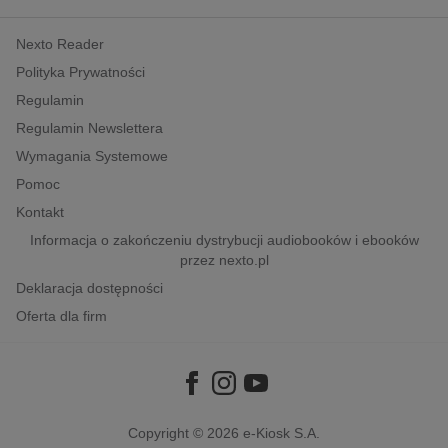
kobiece, lifestyle, kultura
Nexto Reader
polityka, społeczno-informacyjne
Polityka Prywatności
psychologiczne
Regulamin
inne
Regulamin Newslettera
popularno-naukowe
Wymagania Systemowe
historia
Pomoc
zdrowie
Kontakt
religie
Informacja o zakończeniu dystrybucji audiobooków i ebooków
przez nexto.pl
Deklaracja dostępności
Oferta dla firm
Copyright © 2026
e-Kiosk S.A.