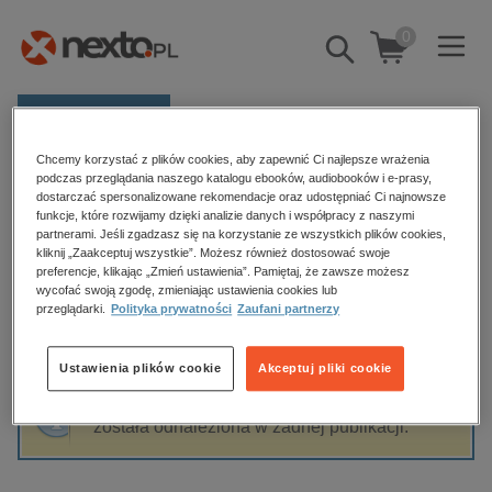
0
Pokaż/schowaj
wyszukiwarkę
E-prasa
Chcemy korzystać z plików cookies, aby zapewnić Ci najlepsze wrażenia
Kategorie
Strona główna
Antoine de Saint-Exupery
podczas przeglądania naszego katalogu ebooków, audiobooków i e-prasy,
dostarczać spersonalizowane rekomendacje oraz udostępniać Ci najnowsze
Zobacz wszystkie E-prasa
funkcje, które rozwijamy dzięki analizie danych i współpracy z naszymi
partnerami. Jeśli zgadzasz się na korzystanie ze wszystkich plików cookies,
Antoine de Saint-Exupery
kliknij „Zaakceptuj wszystkie”. Możesz również dostosować swoje
budownictwo, aranżacja wnętrz
preferencje, klikając „Zmień ustawienia”. Pamiętaj, że zawsze możesz
wycofać swoją zgodę, zmieniając ustawienia cookies lub
biznesowe, branżowe, gospodarka
przeglądarki.
Polityka prywatności
Zaufani partnerzy
darmowe wydania
Sortowanie
Filtrowanie
dzienniki
Ustawienia plików cookie
Akceptuj pliki cookie
edukacja
Fraza "
Antoine de Saint-Exupery
" nie
hobby, sport, rozrywka
została odnaleziona w żadnej publikacji.
komputery, internet, technologie, informatyka