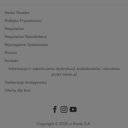
kobiece, lifestyle, kultura
Nexto Reader
polityka, społeczno-informacyjne
Polityka Prywatności
psychologiczne
Regulamin
inne
Regulamin Newslettera
popularno-naukowe
Wymagania Systemowe
historia
Pomoc
zdrowie
Kontakt
religie
Informacja o zakończeniu dystrybucji audiobooków i ebooków
przez nexto.pl
Deklaracja dostępności
Oferta dla firm
Copyright © 2026
e-Kiosk S.A.