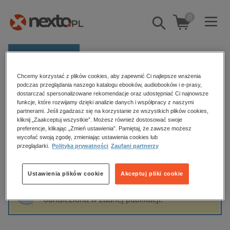
0
Pokaż/schowaj
wyszukiwarkę
E-prasa
Chcemy korzystać z plików cookies, aby zapewnić Ci najlepsze wrażenia
Kategorie
Strona główna
Barbara Stępień
podczas przeglądania naszego katalogu ebooków, audiobooków i e-prasy,
dostarczać spersonalizowane rekomendacje oraz udostępniać Ci najnowsze
Zobacz wszystkie E-prasa
funkcje, które rozwijamy dzięki analizie danych i współpracy z naszymi
partnerami. Jeśli zgadzasz się na korzystanie ze wszystkich plików cookies,
Barbara Stępień
kliknij „Zaakceptuj wszystkie”. Możesz również dostosować swoje
budownictwo, aranżacja wnętrz
preferencje, klikając „Zmień ustawienia”. Pamiętaj, że zawsze możesz
biznesowe, branżowe, gospodarka
wycofać swoją zgodę, zmieniając ustawienia cookies lub
przeglądarki.
Polityka prywatności
Zaufani partnerzy
darmowe wydania
Sortowanie
Filtrowanie
dzienniki
Ustawienia plików cookie
Akceptuj pliki cookie
edukacja
Fraza "
Barbara Stępień
" nie została
hobby, sport, rozrywka
odnaleziona w żadnej publikacji.
komputery, internet, technologie, informatyka