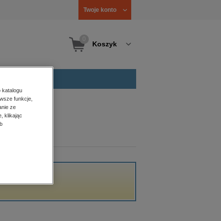
Twoje konto
0
Koszyk
 katalogu
wsze funkcje,
anie ze
, klikając
b