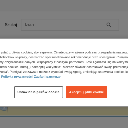
Szukaj
Szukaj
E-prasa
stać z plików cookies, aby zapewnić Ci najlepsze wrażenia podczas przeglądania naszego
iobooków i e-prasy, dostarczać spersonalizowane rekomendacje oraz udostępniać Ci najno
ona główna
Barbara Szymoniak
amy dzięki analizie danych i współpracy z naszymi partnerami. Jeśli zgadzasz się na korzyst
lików cookies, kliknij „Zaakceptuj wszystkie”. Możesz również dostosować swoje preferencje
Zobacz wszystkie E-prasa
polityka, społeczno-informacyjne
ienia”. Pamiętaj, że zawsze możesz wycofać swoją zgodę, zmieniając ustawienia cookies lu
arbara Szymoniak
Polityka prywatności
Zaufani partnerzy
psychologiczne
inne
popularno-naukowe
Ustawienia plików cookie
Akceptuj pliki cookie
historia
Fraza "
Barbara Szymoniak
" nie została odnaleziona w żadnej publikacji.
zdrowie
religie