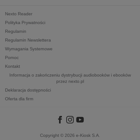
kobiece, lifestyle, kultura
Nexto Reader
polityka, społeczno-informacyjne
Polityka Prywatności
psychologiczne
Regulamin
inne
Regulamin Newslettera
popularno-naukowe
Wymagania Systemowe
historia
Pomoc
zdrowie
Kontakt
religie
Informacja o zakończeniu dystrybucji audiobooków i ebooków
przez nexto.pl
Deklaracja dostępności
Oferta dla firm
Copyright © 2026
e-Kiosk S.A.