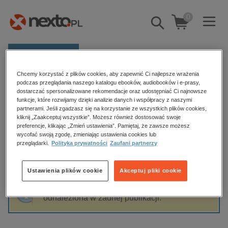
0
Pokaż/schowaj
wyszukiwarkę
E-prasa
Chcemy korzystać z plików cookies, aby zapewnić Ci najlepsze wrażenia
Kategorie
Strona główna
Bartłomiej H. Toszek
podczas przeglądania naszego katalogu ebooków, audiobooków i e-prasy,
dostarczać spersonalizowane rekomendacje oraz udostępniać Ci najnowsze
Zobacz wszystkie E-prasa
funkcje, które rozwijamy dzięki analizie danych i współpracy z naszymi
partnerami. Jeśli zgadzasz się na korzystanie ze wszystkich plików cookies,
Bartłomiej H. Toszek
kliknij „Zaakceptuj wszystkie”. Możesz również dostosować swoje
budownictwo, aranżacja wnętrz
preferencje, klikając „Zmień ustawienia”. Pamiętaj, że zawsze możesz
wycofać swoją zgodę, zmieniając ustawienia cookies lub
biznesowe, branżowe, gospodarka
przeglądarki.
Polityka prywatności
Zaufani partnerzy
darmowe wydania
Sortowanie
Filtrowanie
dzienniki
Ustawienia plików cookie
Akceptuj pliki cookie
edukacja
Fraza "
Bartłomiej H. Toszek
" nie została
hobby, sport, rozrywka
odnaleziona w żadnej publikacji.
komputery, internet, technologie, informatyka