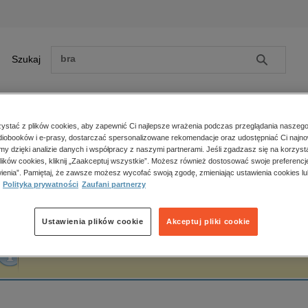
Szukaj
Szukaj
E-prasa
stać z plików cookies, aby zapewnić Ci najlepsze wrażenia podczas przeglądania naszego
iobooków i e-prasy, dostarczać spersonalizowane rekomendacje oraz udostępniać Ci najno
ona główna
Bartosz Sawicki
amy dzięki analizie danych i współpracy z naszymi partnerami. Jeśli zgadzasz się na korzyst
lików cookies, kliknij „Zaakceptuj wszystkie”. Możesz również dostosować swoje preferencje
Zobacz wszystkie E-prasa
polityka, społeczno-informacyjne
ienia”. Pamiętaj, że zawsze możesz wycofać swoją zgodę, zmieniając ustawienia cookies lu
artosz Sawicki
Polityka prywatności
Zaufani partnerzy
psychologiczne
inne
popularno-naukowe
Ustawienia plików cookie
Akceptuj pliki cookie
historia
Fraza "
Bartosz Sawicki
" nie została odnaleziona w żadnej publikacji.
zdrowie
religie