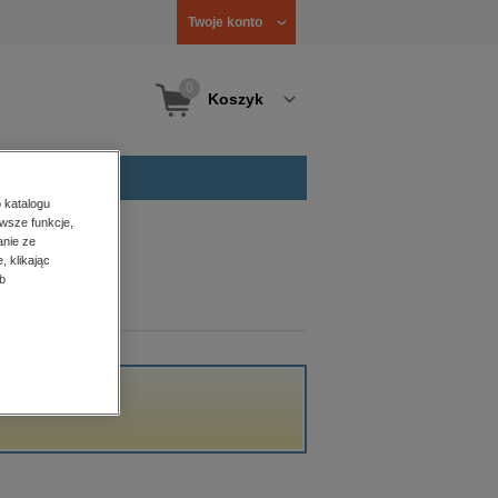
Twoje konto
0
Koszyk
 katalogu
wsze funkcje,
anie ze
, klikając
b