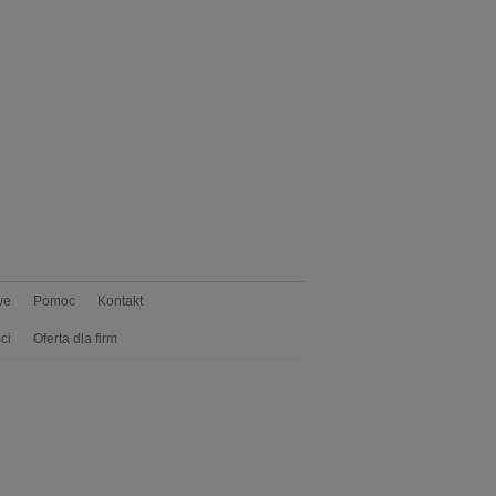
we
Pomoc
Kontakt
ci
Oferta dla firm