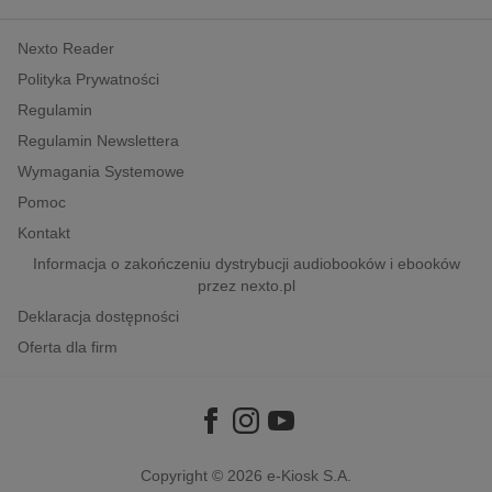
kobiece, lifestyle, kultura
Nexto Reader
polityka, społeczno-informacyjne
Polityka Prywatności
psychologiczne
Regulamin
inne
Regulamin Newslettera
popularno-naukowe
Wymagania Systemowe
historia
Pomoc
zdrowie
Kontakt
religie
Informacja o zakończeniu dystrybucji audiobooków i ebooków
przez nexto.pl
Deklaracja dostępności
Oferta dla firm
Copyright © 2026
e-Kiosk S.A.