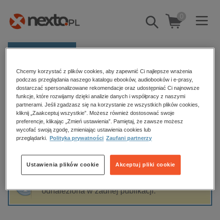
0
Pokaż/schowaj
wyszukiwarkę
E-prasa
Chcemy korzystać z plików cookies, aby zapewnić Ci najlepsze wrażenia
Kategorie
Strona główna
Basil Hall Chamberlain
podczas przeglądania naszego katalogu ebooków, audiobooków i e-prasy,
dostarczać spersonalizowane rekomendacje oraz udostępniać Ci najnowsze
Zobacz wszystkie E-prasa
funkcje, które rozwijamy dzięki analizie danych i współpracy z naszymi
partnerami. Jeśli zgadzasz się na korzystanie ze wszystkich plików cookies,
Basil Hall Chamberlain
kliknij „Zaakceptuj wszystkie”. Możesz również dostosować swoje
budownictwo, aranżacja wnętrz
preferencje, klikając „Zmień ustawienia”. Pamiętaj, że zawsze możesz
wycofać swoją zgodę, zmieniając ustawienia cookies lub
biznesowe, branżowe, gospodarka
przeglądarki.
Polityka prywatności
Zaufani partnerzy
darmowe wydania
Sortowanie
Filtrowanie
dzienniki
Ustawienia plików cookie
Akceptuj pliki cookie
edukacja
Fraza "
Basil Hall Chamberlain
" nie została
hobby, sport, rozrywka
odnaleziona w żadnej publikacji.
komputery, internet, technologie, informatyka