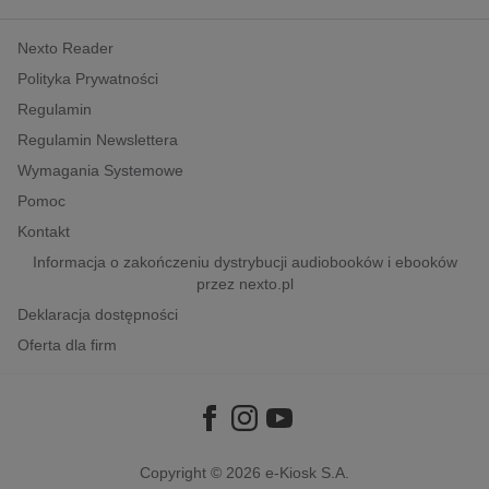
kobiece, lifestyle, kultura
Nexto Reader
polityka, społeczno-informacyjne
Polityka Prywatności
psychologiczne
Regulamin
inne
Regulamin Newslettera
popularno-naukowe
Wymagania Systemowe
historia
Pomoc
zdrowie
Kontakt
religie
Informacja o zakończeniu dystrybucji audiobooków i ebooków
przez nexto.pl
Deklaracja dostępności
Oferta dla firm
Copyright © 2026
e-Kiosk S.A.