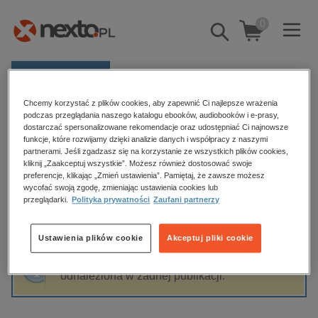
0
Pokaż/schowaj
wyszukiwarkę
E-prasa
Chcemy korzystać z plików cookies, aby zapewnić Ci najlepsze wrażenia
Kategorie
Strona główna
Bogda Pękalski
podczas przeglądania naszego katalogu ebooków, audiobooków i e-prasy,
dostarczać spersonalizowane rekomendacje oraz udostępniać Ci najnowsze
Zobacz wszystkie E-prasa
funkcje, które rozwijamy dzięki analizie danych i współpracy z naszymi
partnerami. Jeśli zgadzasz się na korzystanie ze wszystkich plików cookies,
Bogda Pękalski
kliknij „Zaakceptuj wszystkie”. Możesz również dostosować swoje
budownictwo, aranżacja wnętrz
preferencje, klikając „Zmień ustawienia”. Pamiętaj, że zawsze możesz
wycofać swoją zgodę, zmieniając ustawienia cookies lub
biznesowe, branżowe, gospodarka
przeglądarki.
Polityka prywatności
Zaufani partnerzy
darmowe wydania
Sortowanie
Filtrowanie
dzienniki
Ustawienia plików cookie
Akceptuj pliki cookie
edukacja
Fraza "
Bogda Pękalski
" nie została
hobby, sport, rozrywka
odnaleziona w żadnej publikacji.
komputery, internet, technologie, informatyka