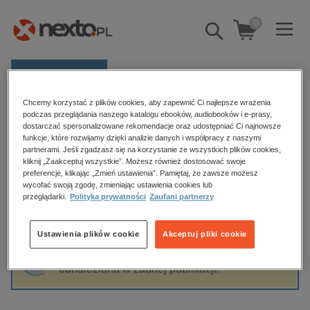
0
Pokaż/schowaj
wyszukiwarkę
E-prasa
Chcemy korzystać z plików cookies, aby zapewnić Ci najlepsze wrażenia
Kategorie
Strona główna
Carl August SANDBURG
podczas przeglądania naszego katalogu ebooków, audiobooków i e-prasy,
dostarczać spersonalizowane rekomendacje oraz udostępniać Ci najnowsze
Zobacz wszystkie E-prasa
funkcje, które rozwijamy dzięki analizie danych i współpracy z naszymi
partnerami. Jeśli zgadzasz się na korzystanie ze wszystkich plików cookies,
Carl August SANDBURG
kliknij „Zaakceptuj wszystkie”. Możesz również dostosować swoje
budownictwo, aranżacja wnętrz
preferencje, klikając „Zmień ustawienia”. Pamiętaj, że zawsze możesz
biznesowe, branżowe, gospodarka
wycofać swoją zgodę, zmieniając ustawienia cookies lub
przeglądarki.
Polityka prywatności
Zaufani partnerzy
darmowe wydania
Sortowanie
Filtrowanie
dzienniki
Ustawienia plików cookie
Akceptuj pliki cookie
edukacja
Fraza "
Carl August SANDBURG
" nie została
hobby, sport, rozrywka
odnaleziona w żadnej publikacji.
komputery, internet, technologie, informatyka