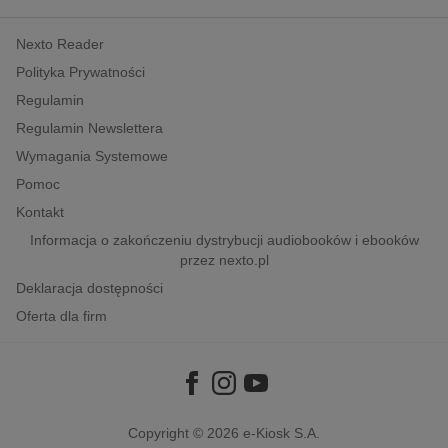
kobiece, lifestyle, kultura
Nexto Reader
polityka, społeczno-informacyjne
Polityka Prywatności
psychologiczne
Regulamin
inne
Regulamin Newslettera
popularno-naukowe
Wymagania Systemowe
historia
Pomoc
zdrowie
Kontakt
religie
Informacja o zakończeniu dystrybucji audiobooków i ebooków
przez nexto.pl
Deklaracja dostępności
Oferta dla firm
Copyright © 2026
e-Kiosk S.A.