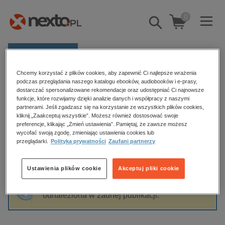
0
Pokaż/schowaj
wyszukiwarkę
E-prasa
Chcemy korzystać z plików cookies, aby zapewnić Ci najlepsze wrażenia
Kategorie
Strona główna
Christian Ollivier
podczas przeglądania naszego katalogu ebooków, audiobooków i e-prasy,
dostarczać spersonalizowane rekomendacje oraz udostępniać Ci najnowsze
Zobacz wszystkie E-prasa
funkcje, które rozwijamy dzięki analizie danych i współpracy z naszymi
partnerami. Jeśli zgadzasz się na korzystanie ze wszystkich plików cookies,
Christian Ollivier
kliknij „Zaakceptuj wszystkie”. Możesz również dostosować swoje
budownictwo, aranżacja wnętrz
preferencje, klikając „Zmień ustawienia”. Pamiętaj, że zawsze możesz
wycofać swoją zgodę, zmieniając ustawienia cookies lub
biznesowe, branżowe, gospodarka
przeglądarki.
Polityka prywatności
Zaufani partnerzy
darmowe wydania
Sortowanie
Filtrowanie
dzienniki
Ustawienia plików cookie
Akceptuj pliki cookie
edukacja
Fraza "
Christian Ollivier
" nie została
hobby, sport, rozrywka
odnaleziona w żadnej publikacji.
komputery, internet, technologie, informatyka