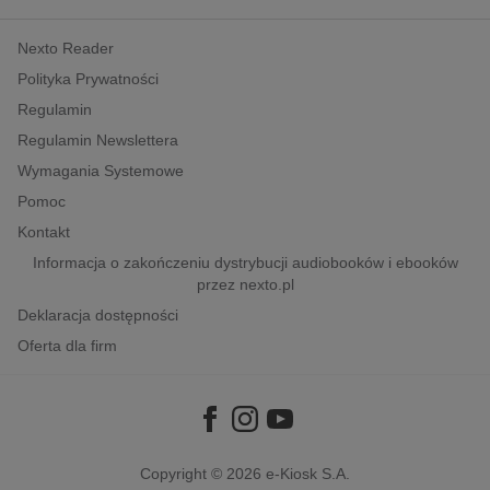
kobiece, lifestyle, kultura
Nexto Reader
polityka, społeczno-informacyjne
Polityka Prywatności
psychologiczne
Regulamin
inne
Regulamin Newslettera
popularno-naukowe
Wymagania Systemowe
historia
Pomoc
zdrowie
Kontakt
religie
Informacja o zakończeniu dystrybucji audiobooków i ebooków
przez nexto.pl
Deklaracja dostępności
Oferta dla firm
Copyright © 2026
e-Kiosk S.A.