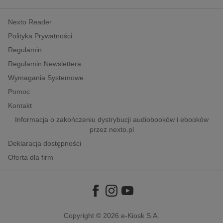
kobiece, lifestyle, kultura
Nexto Reader
polityka, społeczno-informacyjne
Polityka Prywatności
psychologiczne
Regulamin
inne
Regulamin Newslettera
popularno-naukowe
Wymagania Systemowe
historia
Pomoc
zdrowie
Kontakt
religie
Informacja o zakończeniu dystrybucji audiobooków i ebooków
przez nexto.pl
Deklaracja dostępności
Oferta dla firm
Copyright © 2026
e-Kiosk S.A.