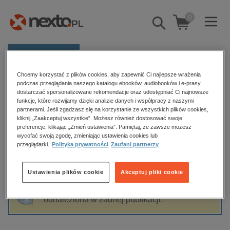
0
Pokaż/schowaj
wyszukiwarkę
E-prasa
Chcemy korzystać z plików cookies, aby zapewnić Ci najlepsze wrażenia
Kategorie
Strona główna
Christine Sagnier
podczas przeglądania naszego katalogu ebooków, audiobooków i e-prasy,
dostarczać spersonalizowane rekomendacje oraz udostępniać Ci najnowsze
Zobacz wszystkie E-prasa
funkcje, które rozwijamy dzięki analizie danych i współpracy z naszymi
partnerami. Jeśli zgadzasz się na korzystanie ze wszystkich plików cookies,
Christine Sagnier
kliknij „Zaakceptuj wszystkie”. Możesz również dostosować swoje
budownictwo, aranżacja wnętrz
preferencje, klikając „Zmień ustawienia”. Pamiętaj, że zawsze możesz
wycofać swoją zgodę, zmieniając ustawienia cookies lub
biznesowe, branżowe, gospodarka
przeglądarki.
Polityka prywatności
Zaufani partnerzy
darmowe wydania
Sortowanie
Filtrowanie
dzienniki
Ustawienia plików cookie
Akceptuj pliki cookie
edukacja
Fraza "
Christine Sagnier
" nie została
hobby, sport, rozrywka
odnaleziona w żadnej publikacji.
komputery, internet, technologie, informatyka