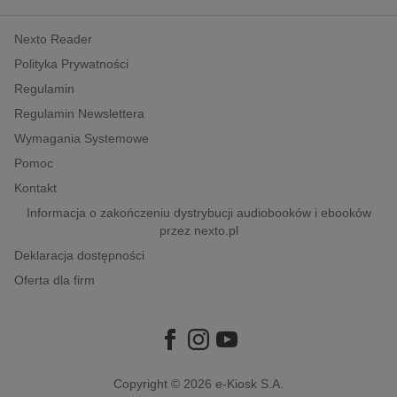
kobiece, lifestyle, kultura
Nexto Reader
polityka, społeczno-informacyjne
Polityka Prywatności
psychologiczne
Regulamin
inne
Regulamin Newslettera
popularno-naukowe
Wymagania Systemowe
historia
Pomoc
zdrowie
Kontakt
religie
Informacja o zakończeniu dystrybucji audiobooków i ebooków
przez nexto.pl
Deklaracja dostępności
Oferta dla firm
Copyright © 2026
e-Kiosk S.A.