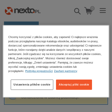
0
Pokaż/schowaj
wyszukiwarkę
E-prasa
Chcemy korzystać z plików cookies, aby zapewnić Ci najlepsze wrażenia
Kategorie
Strona główna
Dale Lehman
podczas przeglądania naszego katalogu ebooków, audiobooków i e-prasy,
dostarczać spersonalizowane rekomendacje oraz udostępniać Ci najnowsze
Zobacz wszystkie E-prasa
funkcje, które rozwijamy dzięki analizie danych i współpracy z naszymi
partnerami. Jeśli zgadzasz się na korzystanie ze wszystkich plików cookies,
Dale Lehman
kliknij „Zaakceptuj wszystkie”. Możesz również dostosować swoje
budownictwo, aranżacja wnętrz
preferencje, klikając „Zmień ustawienia”. Pamiętaj, że zawsze możesz
biznesowe, branżowe, gospodarka
wycofać swoją zgodę, zmieniając ustawienia cookies lub
przeglądarki.
Polityka prywatności
Zaufani partnerzy
darmowe wydania
Sortowanie
Filtrowanie
dzienniki
Ustawienia plików cookie
Akceptuj pliki cookie
edukacja
Fraza "
Dale Lehman
" nie została
hobby, sport, rozrywka
odnaleziona w żadnej publikacji.
komputery, internet, technologie, informatyka