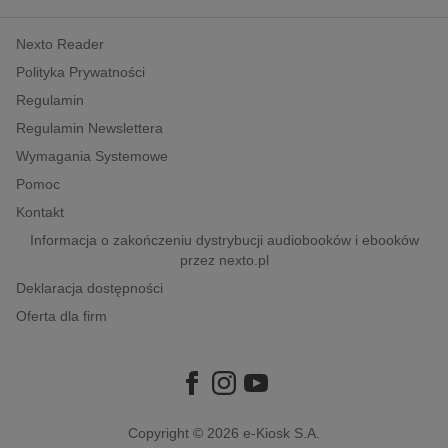
kobiece, lifestyle, kultura
Nexto Reader
polityka, społeczno-informacyjne
Polityka Prywatności
psychologiczne
Regulamin
inne
Regulamin Newslettera
popularno-naukowe
Wymagania Systemowe
historia
Pomoc
zdrowie
Kontakt
religie
Informacja o zakończeniu dystrybucji audiobooków i ebooków
przez nexto.pl
Deklaracja dostępności
Oferta dla firm
Copyright © 2026
e-Kiosk S.A.