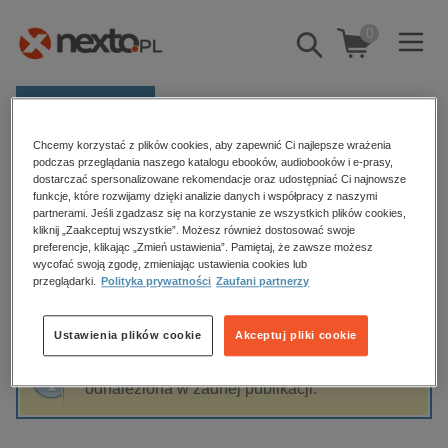
0
Pokaż/schowaj
wyszukiwarkę
E-prasa
Chcemy korzystać z plików cookies, aby zapewnić Ci najlepsze wrażenia
Kategorie
Strona główna
Danuta Descours
podczas przeglądania naszego katalogu ebooków, audiobooków i e-prasy,
dostarczać spersonalizowane rekomendacje oraz udostępniać Ci najnowsze
Zobacz wszystkie E-prasa
funkcje, które rozwijamy dzięki analizie danych i współpracy z naszymi
partnerami. Jeśli zgadzasz się na korzystanie ze wszystkich plików cookies,
Danuta Descours
kliknij „Zaakceptuj wszystkie”. Możesz również dostosować swoje
budownictwo, aranżacja wnętrz
preferencje, klikając „Zmień ustawienia”. Pamiętaj, że zawsze możesz
wycofać swoją zgodę, zmieniając ustawienia cookies lub
biznesowe, branżowe, gospodarka
przeglądarki.
Polityka prywatności
Zaufani partnerzy
darmowe wydania
Sortowanie
Filtrowanie
dzienniki
Ustawienia plików cookie
Akceptuj pliki cookie
edukacja
Fraza "
Danuta Descours
" nie została
hobby, sport, rozrywka
odnaleziona w żadnej publikacji.
komputery, internet, technologie, informatyka