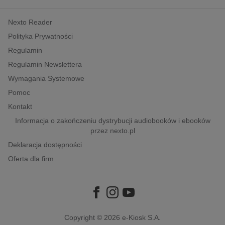
kobiece, lifestyle, kultura
Nexto Reader
polityka, społeczno-informacyjne
Polityka Prywatności
psychologiczne
Regulamin
inne
Regulamin Newslettera
popularno-naukowe
Wymagania Systemowe
historia
Pomoc
zdrowie
Kontakt
religie
Informacja o zakończeniu dystrybucji audiobooków i ebooków
przez nexto.pl
Deklaracja dostępności
Oferta dla firm
Copyright © 2026
e-Kiosk S.A.