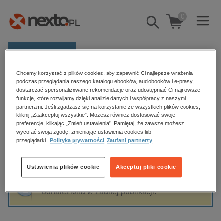
0
Pokaż/schowaj
wyszukiwarkę
E-prasa
Chcemy korzystać z plików cookies, aby zapewnić Ci najlepsze wrażenia
Kategorie
Strona główna
Darte Adriana Jurczyk
podczas przeglądania naszego katalogu ebooków, audiobooków i e-prasy,
dostarczać spersonalizowane rekomendacje oraz udostępniać Ci najnowsze
Zobacz wszystkie E-prasa
funkcje, które rozwijamy dzięki analizie danych i współpracy z naszymi
partnerami. Jeśli zgadzasz się na korzystanie ze wszystkich plików cookies,
Darte Adriana Jurczyk
kliknij „Zaakceptuj wszystkie”. Możesz również dostosować swoje
budownictwo, aranżacja wnętrz
preferencje, klikając „Zmień ustawienia”. Pamiętaj, że zawsze możesz
biznesowe, branżowe, gospodarka
wycofać swoją zgodę, zmieniając ustawienia cookies lub
przeglądarki.
Polityka prywatności
Zaufani partnerzy
darmowe wydania
Sortowanie
Filtrowanie
dzienniki
Ustawienia plików cookie
Akceptuj pliki cookie
edukacja
Fraza "
Darte Adriana Jurczyk
" nie została
hobby, sport, rozrywka
odnaleziona w żadnej publikacji.
komputery, internet, technologie, informatyka