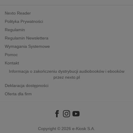
kobiece, lifestyle, kultura
Nexto Reader
polityka, społeczno-informacyjne
Polityka Prywatności
psychologiczne
Regulamin
inne
Regulamin Newslettera
popularno-naukowe
Wymagania Systemowe
historia
Pomoc
zdrowie
Kontakt
religie
Informacja o zakończeniu dystrybucji audiobooków i ebooków
przez nexto.pl
Deklaracja dostępności
Oferta dla firm
Copyright © 2026
e-Kiosk S.A.