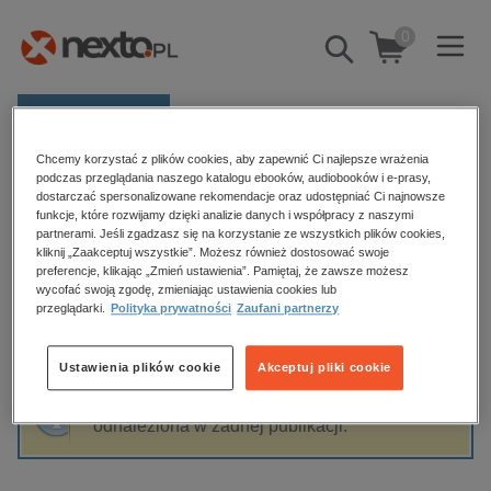
0
Pokaż/schowaj
wyszukiwarkę
E-prasa
Chcemy korzystać z plików cookies, aby zapewnić Ci najlepsze wrażenia
Kategorie
Strona główna
Darynda Jones
podczas przeglądania naszego katalogu ebooków, audiobooków i e-prasy,
dostarczać spersonalizowane rekomendacje oraz udostępniać Ci najnowsze
Zobacz wszystkie E-prasa
funkcje, które rozwijamy dzięki analizie danych i współpracy z naszymi
partnerami. Jeśli zgadzasz się na korzystanie ze wszystkich plików cookies,
Darynda Jones
kliknij „Zaakceptuj wszystkie”. Możesz również dostosować swoje
budownictwo, aranżacja wnętrz
preferencje, klikając „Zmień ustawienia”. Pamiętaj, że zawsze możesz
wycofać swoją zgodę, zmieniając ustawienia cookies lub
biznesowe, branżowe, gospodarka
przeglądarki.
Polityka prywatności
Zaufani partnerzy
darmowe wydania
Sortowanie
Filtrowanie
dzienniki
Ustawienia plików cookie
Akceptuj pliki cookie
edukacja
Fraza "
Darynda Jones
" nie została
hobby, sport, rozrywka
odnaleziona w żadnej publikacji.
komputery, internet, technologie, informatyka