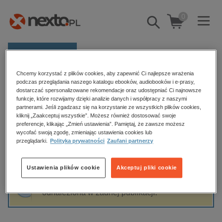
0
Pokaż/schowaj
wyszukiwarkę
E-prasa
Chcemy korzystać z plików cookies, aby zapewnić Ci najlepsze wrażenia
Kategorie
Strona główna
Dawn G. Harris
podczas przeglądania naszego katalogu ebooków, audiobooków i e-prasy,
dostarczać spersonalizowane rekomendacje oraz udostępniać Ci najnowsze
Zobacz wszystkie E-prasa
funkcje, które rozwijamy dzięki analizie danych i współpracy z naszymi
partnerami. Jeśli zgadzasz się na korzystanie ze wszystkich plików cookies,
Dawn G. Harris
kliknij „Zaakceptuj wszystkie”. Możesz również dostosować swoje
budownictwo, aranżacja wnętrz
preferencje, klikając „Zmień ustawienia”. Pamiętaj, że zawsze możesz
biznesowe, branżowe, gospodarka
wycofać swoją zgodę, zmieniając ustawienia cookies lub
przeglądarki.
Polityka prywatności
Zaufani partnerzy
darmowe wydania
Sortowanie
Filtrowanie
dzienniki
Ustawienia plików cookie
Akceptuj pliki cookie
edukacja
Fraza "
Dawn G. Harris
" nie została
hobby, sport, rozrywka
odnaleziona w żadnej publikacji.
komputery, internet, technologie, informatyka