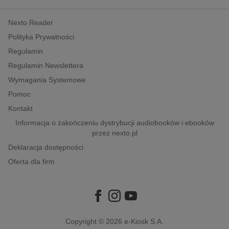
kobiece, lifestyle, kultura
Nexto Reader
polityka, społeczno-informacyjne
Polityka Prywatności
psychologiczne
Regulamin
inne
Regulamin Newslettera
popularno-naukowe
Wymagania Systemowe
historia
Pomoc
zdrowie
Kontakt
religie
Informacja o zakończeniu dystrybucji audiobooków i ebooków
przez nexto.pl
Deklaracja dostępności
Oferta dla firm
Copyright © 2026
e-Kiosk S.A.