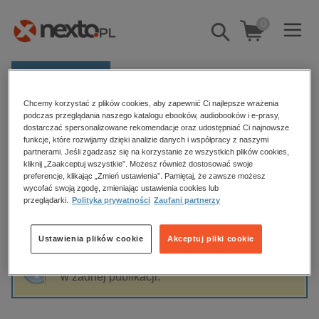
0
Pokaż/schowaj
wyszukiwarkę
E-prasa
Chcemy korzystać z plików cookies, aby zapewnić Ci najlepsze wrażenia
Kategorie
Strona główna
Dirk Kaesler
podczas przeglądania naszego katalogu ebooków, audiobooków i e-prasy,
dostarczać spersonalizowane rekomendacje oraz udostępniać Ci najnowsze
Zobacz wszystkie E-prasa
funkcje, które rozwijamy dzięki analizie danych i współpracy z naszymi
partnerami. Jeśli zgadzasz się na korzystanie ze wszystkich plików cookies,
Dirk Kaesler
kliknij „Zaakceptuj wszystkie”. Możesz również dostosować swoje
budownictwo, aranżacja wnętrz
preferencje, klikając „Zmień ustawienia”. Pamiętaj, że zawsze możesz
wycofać swoją zgodę, zmieniając ustawienia cookies lub
biznesowe, branżowe, gospodarka
przeglądarki.
Polityka prywatności
Zaufani partnerzy
darmowe wydania
Sortowanie
Filtrowanie
dzienniki
Ustawienia plików cookie
Akceptuj pliki cookie
edukacja
Fraza "
Dirk Kaesler
" nie została odnaleziona
hobby, sport, rozrywka
w żadnej publikacji.
komputery, internet, technologie, informatyka