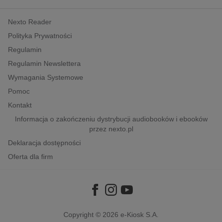
kobiece, lifestyle, kultura
Nexto Reader
polityka, społeczno-informacyjne
Polityka Prywatności
psychologiczne
Regulamin
inne
Regulamin Newslettera
popularno-naukowe
Wymagania Systemowe
historia
Pomoc
zdrowie
Kontakt
religie
Informacja o zakończeniu dystrybucji audiobooków i ebooków
przez nexto.pl
Deklaracja dostępności
Oferta dla firm
Copyright © 2026
e-Kiosk S.A.