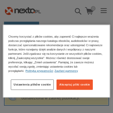
0
Pokaż/schowaj
wyszukiwarkę
E-prasa
Chcemy korzystać z plików cookies, aby zapewnić Ci najlepsze wrażenia
Kategorie
Strona główna
E. Phillips Oppenheim
podczas przeglądania naszego katalogu ebooków, audiobooków i e-prasy,
dostarczać spersonalizowane rekomendacje oraz udostępniać Ci najnowsze
Zobacz wszystkie E-prasa
funkcje, które rozwijamy dzięki analizie danych i współpracy z naszymi
partnerami. Jeśli zgadzasz się na korzystanie ze wszystkich plików cookies,
E. Phillips Oppenheim
kliknij „Zaakceptuj wszystkie”. Możesz również dostosować swoje
budownictwo, aranżacja wnętrz
preferencje, klikając „Zmień ustawienia”. Pamiętaj, że zawsze możesz
wycofać swoją zgodę, zmieniając ustawienia cookies lub
biznesowe, branżowe, gospodarka
przeglądarki.
Polityka prywatności
Zaufani partnerzy
darmowe wydania
Sortowanie
Filtrowanie
dzienniki
Ustawienia plików cookie
Akceptuj pliki cookie
edukacja
Fraza "
E. Phillips Oppenheim
" nie została
hobby, sport, rozrywka
odnaleziona w żadnej publikacji.
komputery, internet, technologie, informatyka