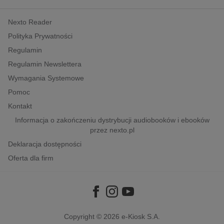
kobiece, lifestyle, kultura
Nexto Reader
polityka, społeczno-informacyjne
Polityka Prywatności
psychologiczne
Regulamin
inne
Regulamin Newslettera
popularno-naukowe
Wymagania Systemowe
historia
Pomoc
zdrowie
Kontakt
religie
Informacja o zakończeniu dystrybucji audiobooków i ebooków
przez nexto.pl
Deklaracja dostępności
Oferta dla firm
Copyright © 2026
e-Kiosk S.A.