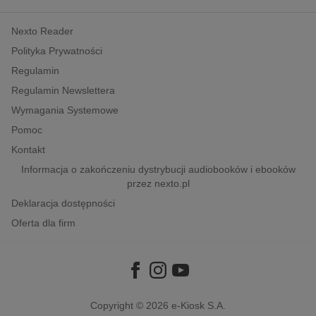
kobiece, lifestyle, kultura
Nexto Reader
polityka, społeczno-informacyjne
Polityka Prywatności
psychologiczne
Regulamin
inne
Regulamin Newslettera
popularno-naukowe
Wymagania Systemowe
historia
Pomoc
zdrowie
Kontakt
religie
Informacja o zakończeniu dystrybucji audiobooków i ebooków
przez nexto.pl
Deklaracja dostępności
Oferta dla firm
Copyright © 2026
e-Kiosk S.A.