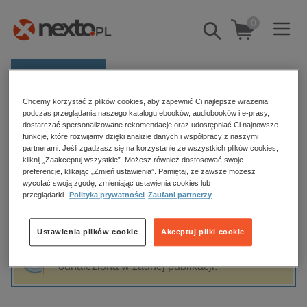
0
Pokaż/schowaj
wyszukiwarkę
E-prasa
Chcemy korzystać z plików cookies, aby zapewnić Ci najlepsze wrażenia
Kategorie
Strona główna
Eduard Picker
podczas przeglądania naszego katalogu ebooków, audiobooków i e-prasy,
dostarczać spersonalizowane rekomendacje oraz udostępniać Ci najnowsze
Zobacz wszystkie E-prasa
funkcje, które rozwijamy dzięki analizie danych i współpracy z naszymi
partnerami. Jeśli zgadzasz się na korzystanie ze wszystkich plików cookies,
Eduard Picker
kliknij „Zaakceptuj wszystkie”. Możesz również dostosować swoje
budownictwo, aranżacja wnętrz
preferencje, klikając „Zmień ustawienia”. Pamiętaj, że zawsze możesz
biznesowe, branżowe, gospodarka
wycofać swoją zgodę, zmieniając ustawienia cookies lub
przeglądarki.
Polityka prywatności
Zaufani partnerzy
darmowe wydania
Sortowanie
Filtrowanie
dzienniki
Ustawienia plików cookie
Akceptuj pliki cookie
edukacja
Fraza "
Eduard Picker
" nie została
hobby, sport, rozrywka
odnaleziona w żadnej publikacji.
komputery, internet, technologie, informatyka