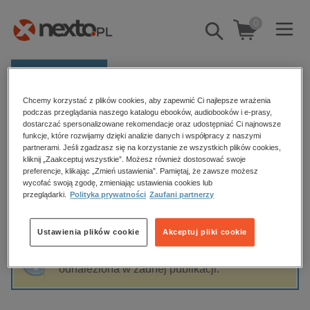
0
Pokaż/schowaj
wyszukiwarkę
E-prasa
Chcemy korzystać z plików cookies, aby zapewnić Ci najlepsze wrażenia
Kategorie
Strona główna
Ernst T.A. Hoffmann
podczas przeglądania naszego katalogu ebooków, audiobooków i e-prasy,
dostarczać spersonalizowane rekomendacje oraz udostępniać Ci najnowsze
Zobacz wszystkie E-prasa
funkcje, które rozwijamy dzięki analizie danych i współpracy z naszymi
partnerami. Jeśli zgadzasz się na korzystanie ze wszystkich plików cookies,
Ernst T.A. Hoffmann
kliknij „Zaakceptuj wszystkie”. Możesz również dostosować swoje
budownictwo, aranżacja wnętrz
preferencje, klikając „Zmień ustawienia”. Pamiętaj, że zawsze możesz
wycofać swoją zgodę, zmieniając ustawienia cookies lub
biznesowe, branżowe, gospodarka
przeglądarki.
Polityka prywatności
Zaufani partnerzy
darmowe wydania
Sortowanie
Filtrowanie
dzienniki
Ustawienia plików cookie
Akceptuj pliki cookie
edukacja
Fraza "
Ernst T.A. Hoffmann
" nie została
hobby, sport, rozrywka
odnaleziona w żadnej publikacji.
komputery, internet, technologie, informatyka