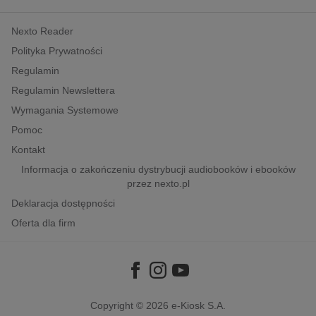
kobiece, lifestyle, kultura
Nexto Reader
polityka, społeczno-informacyjne
Polityka Prywatności
psychologiczne
Regulamin
inne
Regulamin Newslettera
popularno-naukowe
Wymagania Systemowe
historia
Pomoc
zdrowie
Kontakt
religie
Informacja o zakończeniu dystrybucji audiobooków i ebooków
przez nexto.pl
Deklaracja dostępności
Oferta dla firm
Copyright © 2026
e-Kiosk S.A.