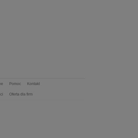
we
Pomoc
Kontakt
ci
Oferta dla firm