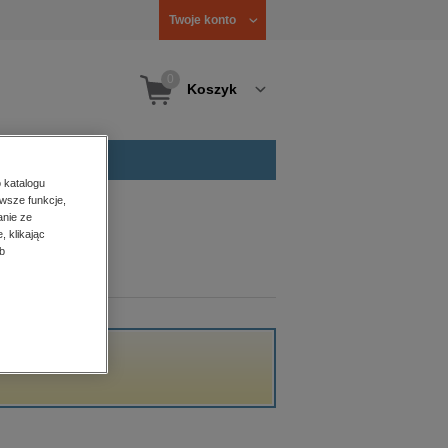
Twoje konto
0
Koszyk
 katalogu
wsze funkcje,
anie ze
, klikając
b