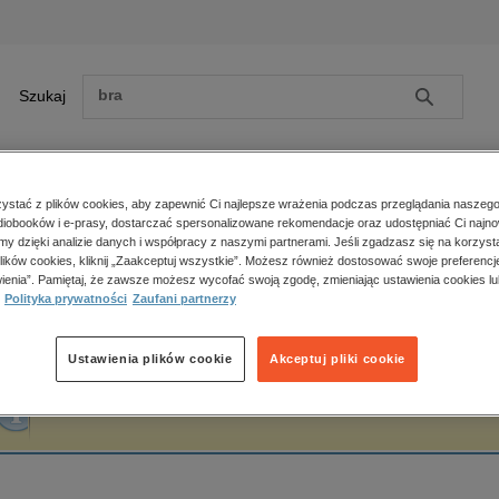
Szukaj
Szukaj
E-prasa
stać z plików cookies, aby zapewnić Ci najlepsze wrażenia podczas przeglądania naszego
iobooków i e-prasy, dostarczać spersonalizowane rekomendacje oraz udostępniać Ci najno
ona główna
Ewa Kocot
amy dzięki analizie danych i współpracy z naszymi partnerami. Jeśli zgadzasz się na korzyst
lików cookies, kliknij „Zaakceptuj wszystkie”. Możesz również dostosować swoje preferencje
Zobacz wszystkie E-prasa
polityka, społeczno-informacyjne
ienia”. Pamiętaj, że zawsze możesz wycofać swoją zgodę, zmieniając ustawienia cookies lu
wa Kocot
Polityka prywatności
Zaufani partnerzy
psychologiczne
inne
popularno-naukowe
Ustawienia plików cookie
Akceptuj pliki cookie
historia
Fraza "
Ewa Kocot
" nie została odnaleziona w żadnej publikacji.
zdrowie
religie