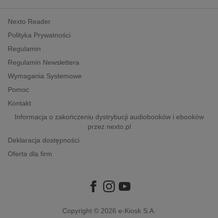
kobiece, lifestyle, kultura
Nexto Reader
polityka, społeczno-informacyjne
Polityka Prywatności
psychologiczne
Regulamin
inne
Regulamin Newslettera
popularno-naukowe
Wymagania Systemowe
historia
Pomoc
zdrowie
Kontakt
religie
Informacja o zakończeniu dystrybucji audiobooków i ebooków
przez nexto.pl
Deklaracja dostępności
Oferta dla firm
Copyright © 2026
e-Kiosk S.A.