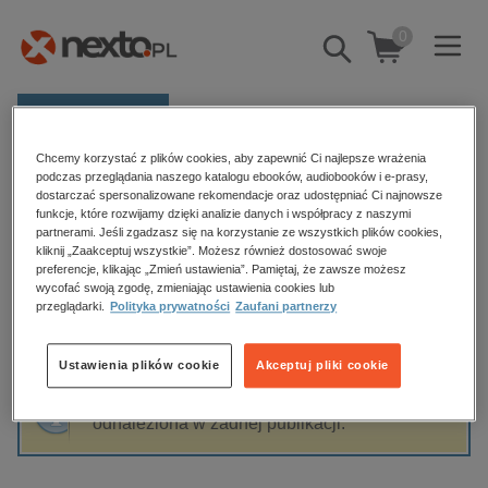
0
Pokaż/schowaj
wyszukiwarkę
E-prasa
Chcemy korzystać z plików cookies, aby zapewnić Ci najlepsze wrażenia
Kategorie
Strona główna
Ewa Pisula Dąbrowska
podczas przeglądania naszego katalogu ebooków, audiobooków i e-prasy,
dostarczać spersonalizowane rekomendacje oraz udostępniać Ci najnowsze
Zobacz wszystkie E-prasa
funkcje, które rozwijamy dzięki analizie danych i współpracy z naszymi
partnerami. Jeśli zgadzasz się na korzystanie ze wszystkich plików cookies,
Ewa Pisula Dąbrowska
kliknij „Zaakceptuj wszystkie”. Możesz również dostosować swoje
budownictwo, aranżacja wnętrz
preferencje, klikając „Zmień ustawienia”. Pamiętaj, że zawsze możesz
wycofać swoją zgodę, zmieniając ustawienia cookies lub
biznesowe, branżowe, gospodarka
przeglądarki.
Polityka prywatności
Zaufani partnerzy
darmowe wydania
Sortowanie
Filtrowanie
dzienniki
Ustawienia plików cookie
Akceptuj pliki cookie
edukacja
Fraza "
Ewa Pisula Dąbrowska
" nie została
hobby, sport, rozrywka
odnaleziona w żadnej publikacji.
komputery, internet, technologie, informatyka