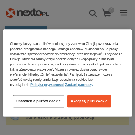
0
Pokaż/schowaj
wyszukiwarkę
E-prasa
Chcemy korzystać z plików cookies, aby zapewnić Ci najlepsze wrażenia
Kategorie
Strona główna
Franciszek Antoni Marek
podczas przeglądania naszego katalogu ebooków, audiobooków i e-prasy,
dostarczać spersonalizowane rekomendacje oraz udostępniać Ci najnowsze
Zobacz wszystkie E-prasa
funkcje, które rozwijamy dzięki analizie danych i współpracy z naszymi
partnerami. Jeśli zgadzasz się na korzystanie ze wszystkich plików cookies,
Franciszek Antoni Marek
kliknij „Zaakceptuj wszystkie”. Możesz również dostosować swoje
budownictwo, aranżacja wnętrz
preferencje, klikając „Zmień ustawienia”. Pamiętaj, że zawsze możesz
wycofać swoją zgodę, zmieniając ustawienia cookies lub
biznesowe, branżowe, gospodarka
przeglądarki.
Polityka prywatności
Zaufani partnerzy
darmowe wydania
Sortowanie
Filtrowanie
dzienniki
Ustawienia plików cookie
Akceptuj pliki cookie
edukacja
Fraza "
Franciszek Antoni Marek
" nie została
hobby, sport, rozrywka
odnaleziona w żadnej publikacji.
komputery, internet, technologie, informatyka