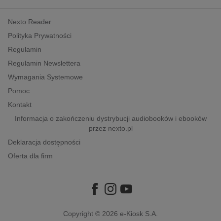
kobiece, lifestyle, kultura
Nexto Reader
polityka, społeczno-informacyjne
Polityka Prywatności
psychologiczne
Regulamin
inne
Regulamin Newslettera
popularno-naukowe
Wymagania Systemowe
historia
Pomoc
zdrowie
Kontakt
religie
Informacja o zakończeniu dystrybucji audiobooków i ebooków
przez nexto.pl
Deklaracja dostępności
Oferta dla firm
Copyright © 2026
e-Kiosk S.A.