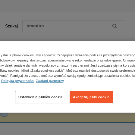
Szukaj
Szukaj
E-prasa
stać z plików cookies, aby zapewnić Ci najlepsze wrażenia podczas przeglądania naszego
iobooków i e-prasy, dostarczać spersonalizowane rekomendacje oraz udostępniać Ci najno
ona główna
Grębecka Zuzanna
amy dzięki analizie danych i współpracy z naszymi partnerami. Jeśli zgadzasz się na korzyst
lików cookies, kliknij „Zaakceptuj wszystkie”. Możesz również dostosować swoje preferencje
Zobacz wszystkie E-prasa
polityka, społeczno-informacyjne
ienia”. Pamiętaj, że zawsze możesz wycofać swoją zgodę, zmieniając ustawienia cookies lu
rębecka Zuzanna
Polityka prywatności
Zaufani partnerzy
psychologiczne
inne
popularno-naukowe
Ustawienia plików cookie
Akceptuj pliki cookie
historia
Fraza "
Grębecka Zuzanna
" nie została odnaleziona w żadnej publikacji.
zdrowie
religie