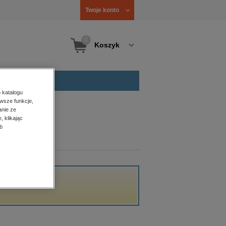
Twoje konto
0
Koszyk
 katalogu
wsze funkcje,
anie ze
, klikając
b