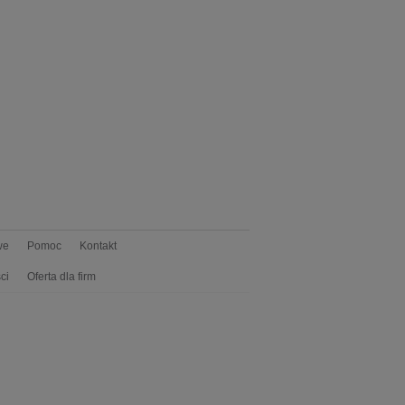
we
Pomoc
Kontakt
ci
Oferta dla firm