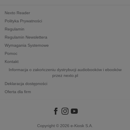
kobiece, lifestyle, kultura
Nexto Reader
polityka, społeczno-informacyjne
Polityka Prywatności
psychologiczne
Regulamin
inne
Regulamin Newslettera
popularno-naukowe
Wymagania Systemowe
historia
Pomoc
zdrowie
Kontakt
religie
Informacja o zakończeniu dystrybucji audiobooków i ebooków
przez nexto.pl
Deklaracja dostępności
Oferta dla firm
Copyright © 2026
e-Kiosk S.A.