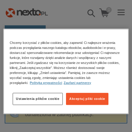
0
Pokaż/schowaj
wyszukiwarkę
E-prasa
Chcemy korzystać z plików cookies, aby zapewnić Ci najlepsze wrażenia
Kategorie
Strona główna
Hanna Wolska prof. UG
podczas przeglądania naszego katalogu ebooków, audiobooków i e-prasy,
dostarczać spersonalizowane rekomendacje oraz udostępniać Ci najnowsze
Zobacz wszystkie E-prasa
funkcje, które rozwijamy dzięki analizie danych i współpracy z naszymi
partnerami. Jeśli zgadzasz się na korzystanie ze wszystkich plików cookies,
Hanna Wolska prof. UG
kliknij „Zaakceptuj wszystkie”. Możesz również dostosować swoje
budownictwo, aranżacja wnętrz
preferencje, klikając „Zmień ustawienia”. Pamiętaj, że zawsze możesz
wycofać swoją zgodę, zmieniając ustawienia cookies lub
biznesowe, branżowe, gospodarka
przeglądarki.
Polityka prywatności
Zaufani partnerzy
darmowe wydania
Sortowanie
Filtrowanie
dzienniki
Ustawienia plików cookie
Akceptuj pliki cookie
edukacja
Fraza "
Hanna Wolska prof. UG
" nie została
hobby, sport, rozrywka
odnaleziona w żadnej publikacji.
komputery, internet, technologie, informatyka