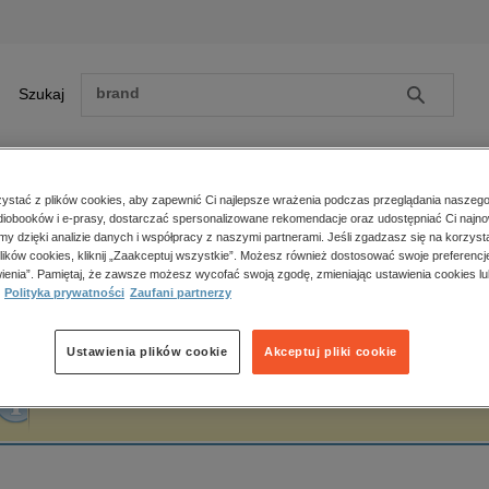
Szukaj
Szukaj
E-prasa
stać z plików cookies, aby zapewnić Ci najlepsze wrażenia podczas przeglądania naszego
iobooków i e-prasy, dostarczać spersonalizowane rekomendacje oraz udostępniać Ci najno
ona główna
I.W. Sawieliew
amy dzięki analizie danych i współpracy z naszymi partnerami. Jeśli zgadzasz się na korzyst
lików cookies, kliknij „Zaakceptuj wszystkie”. Możesz również dostosować swoje preferencje
Zobacz wszystkie E-prasa
polityka, społeczno-informacyjne
ienia”. Pamiętaj, że zawsze możesz wycofać swoją zgodę, zmieniając ustawienia cookies lu
.W. Sawieliew
Polityka prywatności
Zaufani partnerzy
psychologiczne
inne
popularno-naukowe
Ustawienia plików cookie
Akceptuj pliki cookie
historia
Fraza "
I.W. Sawieliew
" nie została odnaleziona w żadnej publikacji.
zdrowie
religie