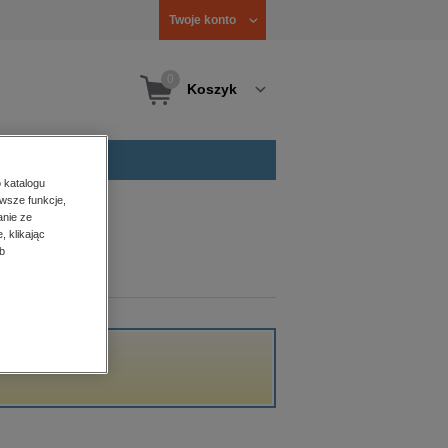
Twoje konto
0
Koszyk
 katalogu
wsze funkcje,
anie ze
, klikając
b