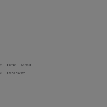
we
Pomoc
Kontakt
ci
Oferta dla firm