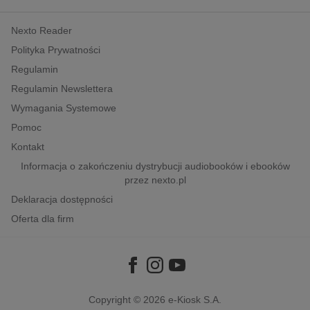
kobiece, lifestyle, kultura
Nexto Reader
polityka, społeczno-informacyjne
Polityka Prywatności
psychologiczne
Regulamin
inne
Regulamin Newslettera
popularno-naukowe
Wymagania Systemowe
historia
Pomoc
zdrowie
Kontakt
religie
Informacja o zakończeniu dystrybucji audiobooków i ebooków
przez nexto.pl
Deklaracja dostępności
Oferta dla firm
Copyright © 2026
e-Kiosk S.A.