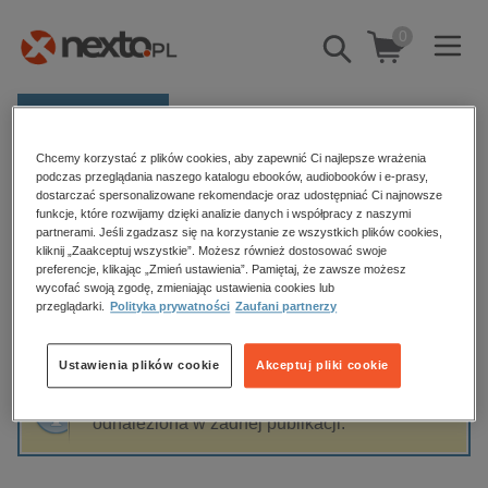
0
Pokaż/schowaj
wyszukiwarkę
E-prasa
Chcemy korzystać z plików cookies, aby zapewnić Ci najlepsze wrażenia
Kategorie
Strona główna
Iwona Foryś prof. USz
podczas przeglądania naszego katalogu ebooków, audiobooków i e-prasy,
dostarczać spersonalizowane rekomendacje oraz udostępniać Ci najnowsze
Zobacz wszystkie E-prasa
funkcje, które rozwijamy dzięki analizie danych i współpracy z naszymi
partnerami. Jeśli zgadzasz się na korzystanie ze wszystkich plików cookies,
Iwona Foryś prof. USz
kliknij „Zaakceptuj wszystkie”. Możesz również dostosować swoje
budownictwo, aranżacja wnętrz
preferencje, klikając „Zmień ustawienia”. Pamiętaj, że zawsze możesz
wycofać swoją zgodę, zmieniając ustawienia cookies lub
biznesowe, branżowe, gospodarka
przeglądarki.
Polityka prywatności
Zaufani partnerzy
darmowe wydania
Sortowanie
Filtrowanie
dzienniki
Ustawienia plików cookie
Akceptuj pliki cookie
edukacja
Fraza "
Iwona Foryś prof. USz
" nie została
hobby, sport, rozrywka
odnaleziona w żadnej publikacji.
komputery, internet, technologie, informatyka