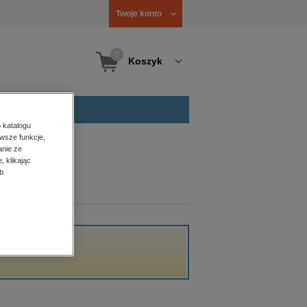
Twoje konto
0
Koszyk
 katalogu
wsze funkcje,
anie ze
, klikając
b