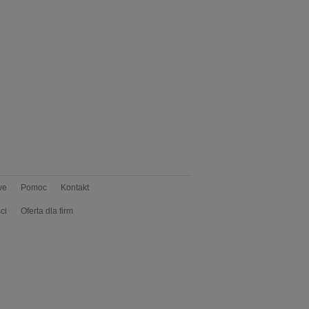
we
Pomoc
Kontakt
ci
Oferta dla firm