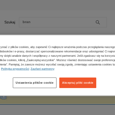
Szukaj
Szukaj
E-prasa
stać z plików cookies, aby zapewnić Ci najlepsze wrażenia podczas przeglądania naszego
iobooków i e-prasy, dostarczać spersonalizowane rekomendacje oraz udostępniać Ci najno
ona główna
Iza Pastuszko
amy dzięki analizie danych i współpracy z naszymi partnerami. Jeśli zgadzasz się na korzyst
lików cookies, kliknij „Zaakceptuj wszystkie”. Możesz również dostosować swoje preferencje
Zobacz wszystkie E-prasa
polityka, społeczno-informacyjne
ienia”. Pamiętaj, że zawsze możesz wycofać swoją zgodę, zmieniając ustawienia cookies lu
za Pastuszko
Polityka prywatności
Zaufani partnerzy
psychologiczne
inne
popularno-naukowe
Ustawienia plików cookie
Akceptuj pliki cookie
historia
Fraza "
Iza Pastuszko
" nie została odnaleziona w żadnej publikacji.
zdrowie
religie