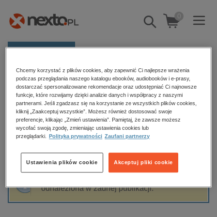
0
Pokaż/schowaj
wyszukiwarkę
E-prasa
Chcemy korzystać z plików cookies, aby zapewnić Ci najlepsze wrażenia
Kategorie
Strona główna
Izabela Chudzyńska
podczas przeglądania naszego katalogu ebooków, audiobooków i e-prasy,
dostarczać spersonalizowane rekomendacje oraz udostępniać Ci najnowsze
Zobacz wszystkie E-prasa
funkcje, które rozwijamy dzięki analizie danych i współpracy z naszymi
partnerami. Jeśli zgadzasz się na korzystanie ze wszystkich plików cookies,
Izabela Chudzyńska
kliknij „Zaakceptuj wszystkie”. Możesz również dostosować swoje
budownictwo, aranżacja wnętrz
preferencje, klikając „Zmień ustawienia”. Pamiętaj, że zawsze możesz
wycofać swoją zgodę, zmieniając ustawienia cookies lub
biznesowe, branżowe, gospodarka
przeglądarki.
Polityka prywatności
Zaufani partnerzy
darmowe wydania
Sortowanie
Filtrowanie
dzienniki
Ustawienia plików cookie
Akceptuj pliki cookie
edukacja
Fraza "
Izabela Chudzyńska
" nie została
hobby, sport, rozrywka
odnaleziona w żadnej publikacji.
komputery, internet, technologie, informatyka