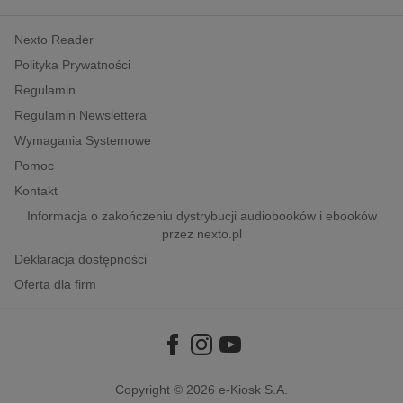
kobiece, lifestyle, kultura
Nexto Reader
polityka, społeczno-informacyjne
Polityka Prywatności
psychologiczne
Regulamin
inne
Regulamin Newslettera
popularno-naukowe
Wymagania Systemowe
historia
Pomoc
zdrowie
Kontakt
religie
Informacja o zakończeniu dystrybucji audiobooków i ebooków
przez nexto.pl
Deklaracja dostępności
Oferta dla firm
Copyright © 2026
e-Kiosk S.A.