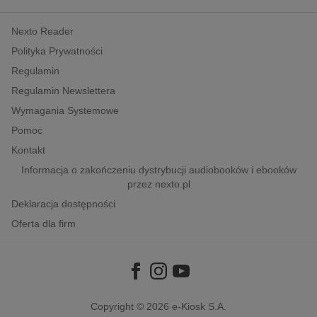
kobiece, lifestyle, kultura
Nexto Reader
polityka, społeczno-informacyjne
Polityka Prywatności
psychologiczne
Regulamin
inne
Regulamin Newslettera
popularno-naukowe
Wymagania Systemowe
historia
Pomoc
zdrowie
Kontakt
religie
Informacja o zakończeniu dystrybucji audiobooków i ebooków
przez nexto.pl
Deklaracja dostępności
Oferta dla firm
Copyright © 2026
e-Kiosk S.A.