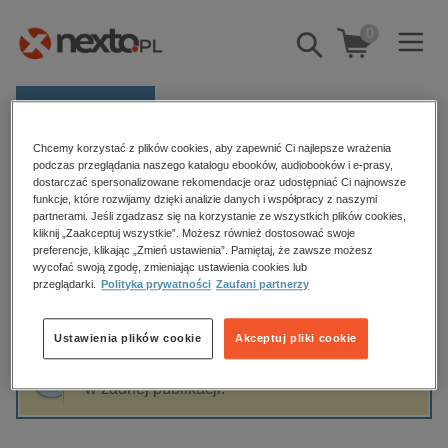
0
Pokaż/schowaj
wyszukiwarkę
E-prasa
Chcemy korzystać z plików cookies, aby zapewnić Ci najlepsze wrażenia
Kategorie
Strona główna
J.D. Salinger
podczas przeglądania naszego katalogu ebooków, audiobooków i e-prasy,
dostarczać spersonalizowane rekomendacje oraz udostępniać Ci najnowsze
Zobacz wszystkie E-prasa
funkcje, które rozwijamy dzięki analizie danych i współpracy z naszymi
partnerami. Jeśli zgadzasz się na korzystanie ze wszystkich plików cookies,
J.D. Salinger
kliknij „Zaakceptuj wszystkie”. Możesz również dostosować swoje
budownictwo, aranżacja wnętrz
preferencje, klikając „Zmień ustawienia”. Pamiętaj, że zawsze możesz
biznesowe, branżowe, gospodarka
wycofać swoją zgodę, zmieniając ustawienia cookies lub
przeglądarki.
Polityka prywatności
Zaufani partnerzy
darmowe wydania
Sortowanie
Filtrowanie
dzienniki
Ustawienia plików cookie
Akceptuj pliki cookie
edukacja
Fraza "
J.D. Salinger
" nie została odnaleziona
hobby, sport, rozrywka
w żadnej publikacji.
komputery, internet, technologie, informatyka