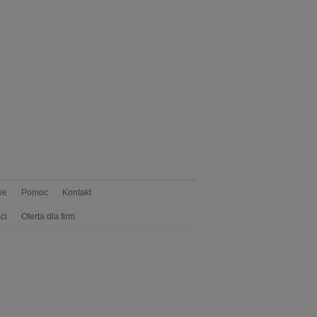
we
Pomoc
Kontakt
ci
Oferta dla firm