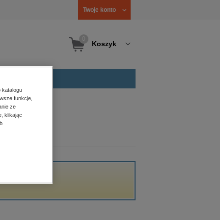
Twoje konto
0
Koszyk
 katalogu
wsze funkcje,
anie ze
, klikając
b