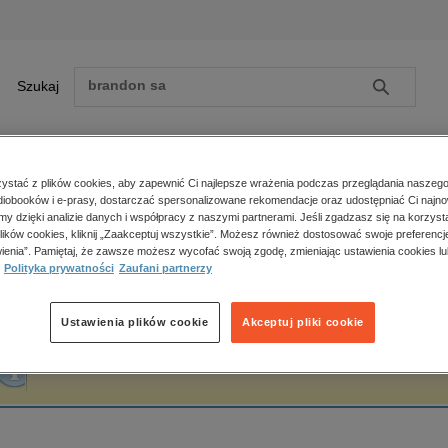
Szukaj
Szukaj
E-prasa
stać z plików cookies, aby zapewnić Ci najlepsze wrażenia podczas przeglądania naszego
iobooków i e-prasy, dostarczać spersonalizowane rekomendacje oraz udostępniać Ci najno
ona główna
Jakub J. Zięty
amy dzięki analizie danych i współpracy z naszymi partnerami. Jeśli zgadzasz się na korzyst
lików cookies, kliknij „Zaakceptuj wszystkie”. Możesz również dostosować swoje preferencje
Zobacz wszystkie E-prasa
polityka, społeczno-informacyjne
ienia”. Pamiętaj, że zawsze możesz wycofać swoją zgodę, zmieniając ustawienia cookies lu
akub J. Zięty
Polityka prywatności
Zaufani partnerzy
psychologiczne
inne
popularno-naukowe
Ustawienia plików cookie
Akceptuj pliki cookie
historia
Fraza "
Jakub J. Zięty
" nie została odnaleziona w żadnej publikacji.
zdrowie
religie