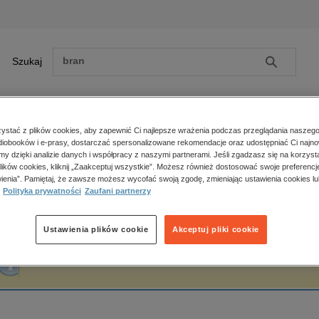
Szukaj
Szukaj
E-prasa
stać z plików cookies, aby zapewnić Ci najlepsze wrażenia podczas przeglądania naszego
iobooków i e-prasy, dostarczać spersonalizowane rekomendacje oraz udostępniać Ci najno
ona główna
Jan Kasprowicz
amy dzięki analizie danych i współpracy z naszymi partnerami. Jeśli zgadzasz się na korzyst
lików cookies, kliknij „Zaakceptuj wszystkie”. Możesz również dostosować swoje preferencje
Zobacz wszystkie E-prasa
polityka, społeczno-informacyjne
ienia”. Pamiętaj, że zawsze możesz wycofać swoją zgodę, zmieniając ustawienia cookies lu
an Kasprowicz
Polityka prywatności
Zaufani partnerzy
psychologiczne
inne
popularno-naukowe
Ustawienia plików cookie
Akceptuj pliki cookie
historia
Fraza "
Jan Kasprowicz
" nie została odnaleziona w żadnej publikacji.
zdrowie
religie