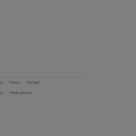
we
Pomoc
Kontakt
ci
Oferta dla firm