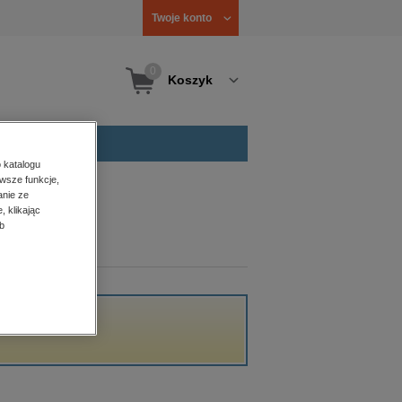
Twoje konto
0
Koszyk
 katalogu
wsze funkcje,
anie ze
, klikając
b