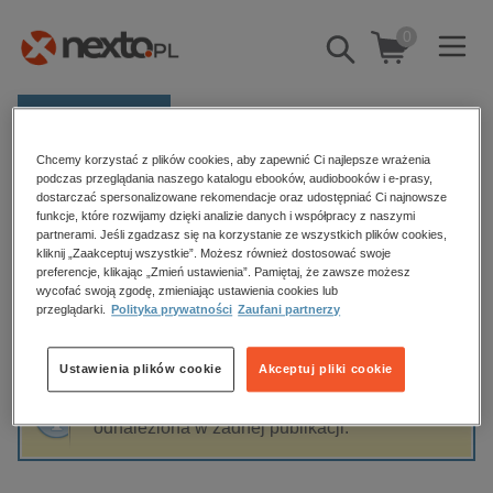
0
Pokaż/schowaj
wyszukiwarkę
E-prasa
Chcemy korzystać z plików cookies, aby zapewnić Ci najlepsze wrażenia
Kategorie
Strona główna
Janusz Niżyński
podczas przeglądania naszego katalogu ebooków, audiobooków i e-prasy,
dostarczać spersonalizowane rekomendacje oraz udostępniać Ci najnowsze
Zobacz wszystkie E-prasa
funkcje, które rozwijamy dzięki analizie danych i współpracy z naszymi
partnerami. Jeśli zgadzasz się na korzystanie ze wszystkich plików cookies,
Janusz Niżyński
kliknij „Zaakceptuj wszystkie”. Możesz również dostosować swoje
budownictwo, aranżacja wnętrz
preferencje, klikając „Zmień ustawienia”. Pamiętaj, że zawsze możesz
wycofać swoją zgodę, zmieniając ustawienia cookies lub
biznesowe, branżowe, gospodarka
przeglądarki.
Polityka prywatności
Zaufani partnerzy
darmowe wydania
Sortowanie
Filtrowanie
dzienniki
Ustawienia plików cookie
Akceptuj pliki cookie
edukacja
Fraza "
Janusz Niżyński
" nie została
hobby, sport, rozrywka
odnaleziona w żadnej publikacji.
komputery, internet, technologie, informatyka