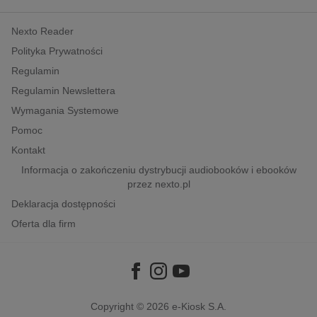
kobiece, lifestyle, kultura
Nexto Reader
polityka, społeczno-informacyjne
Polityka Prywatności
psychologiczne
Regulamin
inne
Regulamin Newslettera
popularno-naukowe
Wymagania Systemowe
historia
Pomoc
zdrowie
Kontakt
religie
Informacja o zakończeniu dystrybucji audiobooków i ebooków
przez nexto.pl
Deklaracja dostępności
Oferta dla firm
Copyright © 2026
e-Kiosk S.A.