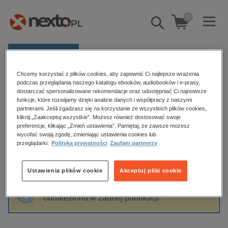
0
Pokaż/schowaj
wyszukiwarkę
E-prasa
Chcemy korzystać z plików cookies, aby zapewnić Ci najlepsze wrażenia
Kategorie
Strona główna
Jarosław Klimentowski
podczas przeglądania naszego katalogu ebooków, audiobooków i e-prasy,
dostarczać spersonalizowane rekomendacje oraz udostępniać Ci najnowsze
Zobacz wszystkie E-prasa
funkcje, które rozwijamy dzięki analizie danych i współpracy z naszymi
partnerami. Jeśli zgadzasz się na korzystanie ze wszystkich plików cookies,
Jarosław Klimentowski
kliknij „Zaakceptuj wszystkie”. Możesz również dostosować swoje
budownictwo, aranżacja wnętrz
preferencje, klikając „Zmień ustawienia”. Pamiętaj, że zawsze możesz
wycofać swoją zgodę, zmieniając ustawienia cookies lub
biznesowe, branżowe, gospodarka
przeglądarki.
Polityka prywatności
Zaufani partnerzy
darmowe wydania
Sortowanie
Filtrowanie
dzienniki
Ustawienia plików cookie
Akceptuj pliki cookie
edukacja
Fraza "
Jarosław Klimentowski
" nie została
hobby, sport, rozrywka
odnaleziona w żadnej publikacji.
komputery, internet, technologie, informatyka