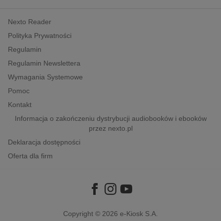
kobiece, lifestyle, kultura
Nexto Reader
polityka, społeczno-informacyjne
Polityka Prywatności
psychologiczne
Regulamin
inne
Regulamin Newslettera
popularno-naukowe
Wymagania Systemowe
historia
Pomoc
zdrowie
Kontakt
religie
Informacja o zakończeniu dystrybucji audiobooków i ebooków
przez nexto.pl
Deklaracja dostępności
Oferta dla firm
Copyright © 2026
e-Kiosk S.A.