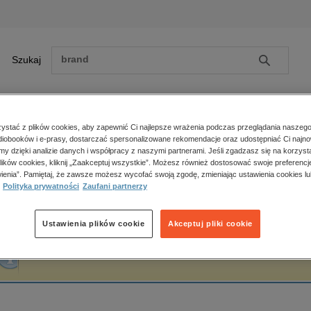
Szukaj
Szukaj
E-prasa
stać z plików cookies, aby zapewnić Ci najlepsze wrażenia podczas przeglądania naszego
iobooków i e-prasy, dostarczać spersonalizowane rekomendacje oraz udostępniać Ci najno
ona główna
Javier Echevarria
amy dzięki analizie danych i współpracy z naszymi partnerami. Jeśli zgadzasz się na korzyst
lików cookies, kliknij „Zaakceptuj wszystkie”. Możesz również dostosować swoje preferencje
Zobacz wszystkie E-prasa
polityka, społeczno-informacyjne
ienia”. Pamiętaj, że zawsze możesz wycofać swoją zgodę, zmieniając ustawienia cookies lu
avier Echevarria
Polityka prywatności
Zaufani partnerzy
psychologiczne
inne
popularno-naukowe
Ustawienia plików cookie
Akceptuj pliki cookie
historia
Fraza "
Javier Echevarria
" nie została odnaleziona w żadnej publikacji.
zdrowie
religie