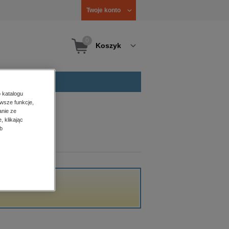
Twoje konto
0
Koszyk
 katalogu
wsze funkcje,
anie ze
, klikając
b