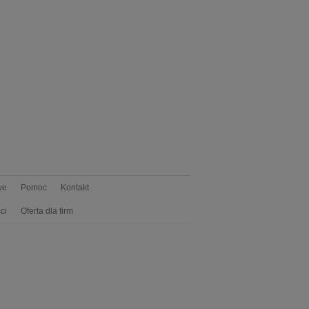
we
Pomoc
Kontakt
ci
Oferta dla firm