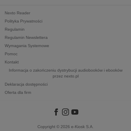
kobiece, lifestyle, kultura
Nexto Reader
polityka, społeczno-informacyjne
Polityka Prywatności
psychologiczne
Regulamin
inne
Regulamin Newslettera
popularno-naukowe
Wymagania Systemowe
historia
Pomoc
zdrowie
Kontakt
religie
Informacja o zakończeniu dystrybucji audiobooków i ebooków
przez nexto.pl
Deklaracja dostępności
Oferta dla firm
Copyright © 2026
e-Kiosk S.A.