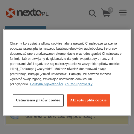
0
Pokaż/schowaj
wyszukiwarkę
E-prasa
Chcemy korzystać z plików cookies, aby zapewnić Ci najlepsze wrażenia
Kategorie
Strona główna
Joanna Orłowska
podczas przeglądania naszego katalogu ebooków, audiobooków i e-prasy,
dostarczać spersonalizowane rekomendacje oraz udostępniać Ci najnowsze
Zobacz wszystkie E-prasa
funkcje, które rozwijamy dzięki analizie danych i współpracy z naszymi
partnerami. Jeśli zgadzasz się na korzystanie ze wszystkich plików cookies,
Joanna Orłowska
kliknij „Zaakceptuj wszystkie”. Możesz również dostosować swoje
budownictwo, aranżacja wnętrz
preferencje, klikając „Zmień ustawienia”. Pamiętaj, że zawsze możesz
wycofać swoją zgodę, zmieniając ustawienia cookies lub
biznesowe, branżowe, gospodarka
przeglądarki.
Polityka prywatności
Zaufani partnerzy
darmowe wydania
Sortowanie
Filtrowanie
dzienniki
Ustawienia plików cookie
Akceptuj pliki cookie
edukacja
Fraza "
Joanna Orłowska
" nie została
hobby, sport, rozrywka
odnaleziona w żadnej publikacji.
komputery, internet, technologie, informatyka